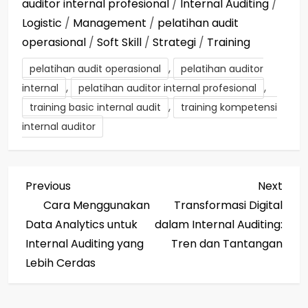
auditor internal profesional
/
Internal Auditing
/
Logistic
/
Management
/
pelatihan audit
operasional
/
Soft Skill
/
Strategi
/
Training
,
pelatihan audit operasional
pelatihan auditor
,
,
internal
pelatihan auditor internal profesional
,
training basic internal audit
training kompetensi
internal auditor
P
Previous
Next
Previous
Next
Post
Post
Cara Menggunakan
Transformasi Digital
o
Data Analytics untuk
dalam Internal Auditing:
s
Internal Auditing yang
Tren dan Tantangan
Lebih Cerdas
t