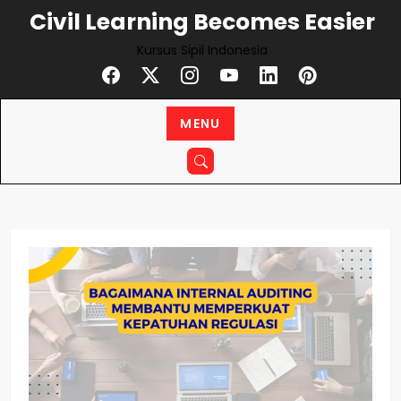
Skip
Civil Learning Becomes Easier
to
Kursus Sipil Indonesia
content
MENU