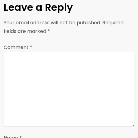
n
Leave a Reply
a
Your email address will not be published.
Required
v
fields are marked
*
i
Comment
*
g
a
t
i
o
n
Name
*