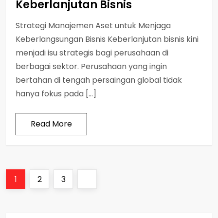
Keberlanjutan Bisnis
Strategi Manajemen Aset untuk Menjaga
Keberlangsungan Bisnis Keberlanjutan bisnis kini
menjadi isu strategis bagi perusahaan di
berbagai sektor. Perusahaan yang ingin
bertahan di tengah persaingan global tidak
hanya fokus pada […]
Read More
P
Page
Page
Page
Next
1
2
3
o
page