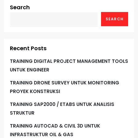
s
Search
t
SEARCH
s
p
Recent Posts
a
TRAINING DIGITAL PROJECT MANAGEMENT TOOLS
g
UNTUK ENGINEER
i
TRAINING DRONE SURVEY UNTUK MONITORING
PROYEK KONSTRUKSI
n
TRAINING SAP2000 / ETABS UNTUK ANALISIS
a
STRUKTUR
t
TRAINING AUTOCAD & CIVIL 3D UNTUK
INFRASTRUKTUR OIL & GAS