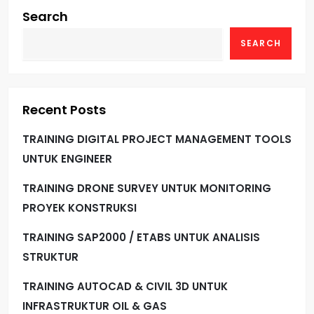
s
Search
t
SEARCH
s
p
Recent Posts
a
TRAINING DIGITAL PROJECT MANAGEMENT TOOLS
g
UNTUK ENGINEER
i
TRAINING DRONE SURVEY UNTUK MONITORING
PROYEK KONSTRUKSI
n
TRAINING SAP2000 / ETABS UNTUK ANALISIS
a
STRUKTUR
t
TRAINING AUTOCAD & CIVIL 3D UNTUK
INFRASTRUKTUR OIL & GAS