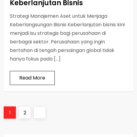
Keberlanjutan Bisnis
Strategi Manajemen Aset untuk Menjaga
Keberlangsungan Bisnis Keberlanjutan bisnis kini
menjadi isu strategis bagi perusahaan di
berbagai sektor. Perusahaan yang ingin
bertahan di tengah persaingan global tidak
hanya fokus pada […]
Read More
P
Page
Page
Next
1
2
o
page