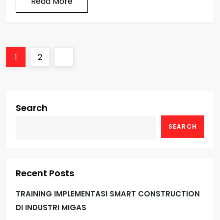
Read More
P
Page
Page
Next
1
2
o
page
s
Search
t
SEARCH
s
p
Recent Posts
a
TRAINING IMPLEMENTASI SMART CONSTRUCTION
g
DI INDUSTRI MIGAS