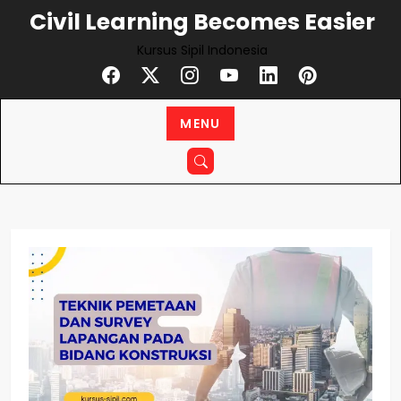
Skip
Civil Learning Becomes Easier
to
Kursus Sipil Indonesia
content
MENU