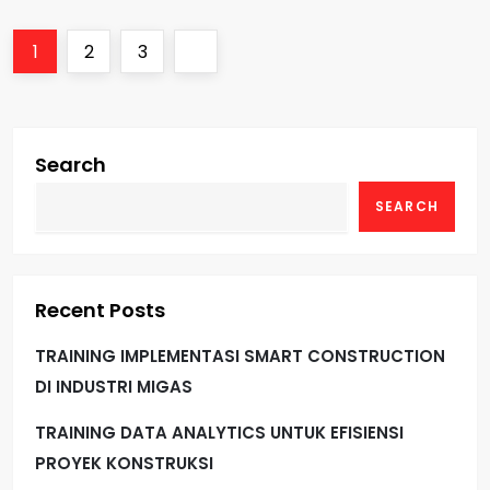
P
Page
Page
Page
Next
1
2
3
o
page
s
Search
t
SEARCH
s
p
Recent Posts
a
TRAINING IMPLEMENTASI SMART CONSTRUCTION
g
DI INDUSTRI MIGAS
i
TRAINING DATA ANALYTICS UNTUK EFISIENSI
PROYEK KONSTRUKSI
n