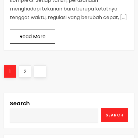
kompleks. Setiap tahun, perusahaan
menghadapi tekanan baru berupa ketatnya
tenggat waktu, regulasi yang berubah cepat, […]
Read More
P
Page
Page
Next
1
2
o
page
s
Search
t
SEARCH
s