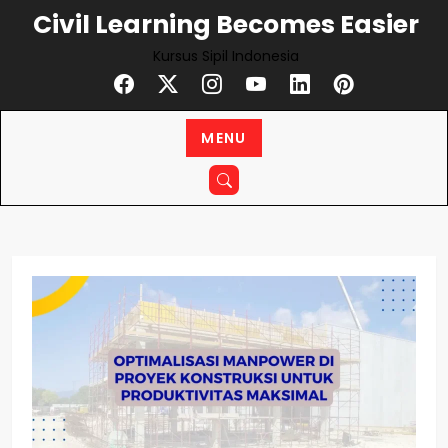
Skip
Civil Learning Becomes Easier
to
Kursus Sipil Indonesia
content
MENU