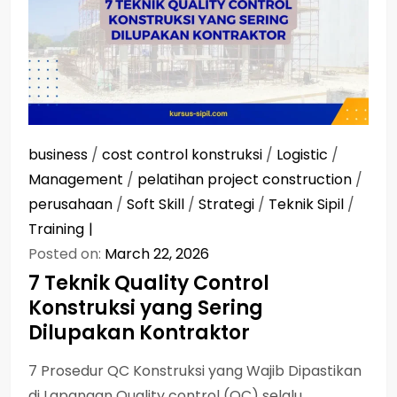
business
/
cost control konstruksi
/
Logistic
/
Management
/
pelatihan project construction
/
perusahaan
/
Soft Skill
/
Strategi
/
Teknik Sipil
/
Training
Posted on:
March 22, 2026
7 Teknik Quality Control
Konstruksi yang Sering
Dilupakan Kontraktor
7 Prosedur QC Konstruksi yang Wajib Dipastikan
di Lapangan Quality control (QC) selalu