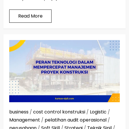
Read More
business
/
cost control konstruksi
/
Logistic
/
Management
/
pelatihan audit operasional
/
perusahaan
/
Soft Skill
/
Strategi
/
Teknik Sipil
/