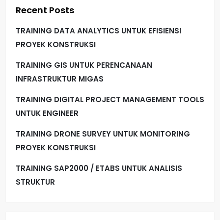
p
Recent Posts
a
TRAINING DATA ANALYTICS UNTUK EFISIENSI
g
PROYEK KONSTRUKSI
i
TRAINING GIS UNTUK PERENCANAAN
INFRASTRUKTUR MIGAS
n
TRAINING DIGITAL PROJECT MANAGEMENT TOOLS
a
UNTUK ENGINEER
t
TRAINING DRONE SURVEY UNTUK MONITORING
i
PROYEK KONSTRUKSI
TRAINING SAP2000 / ETABS UNTUK ANALISIS
o
STRUKTUR
n