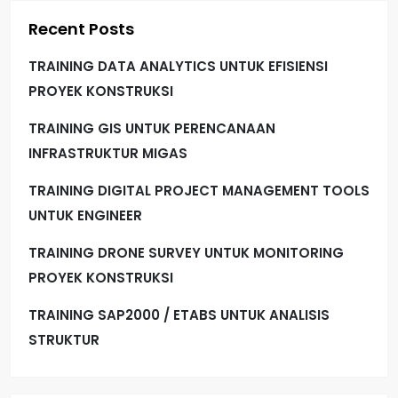
p
Recent Posts
a
TRAINING DATA ANALYTICS UNTUK EFISIENSI
g
PROYEK KONSTRUKSI
i
TRAINING GIS UNTUK PERENCANAAN
INFRASTRUKTUR MIGAS
n
TRAINING DIGITAL PROJECT MANAGEMENT TOOLS
a
UNTUK ENGINEER
t
TRAINING DRONE SURVEY UNTUK MONITORING
i
PROYEK KONSTRUKSI
TRAINING SAP2000 / ETABS UNTUK ANALISIS
o
STRUKTUR
n