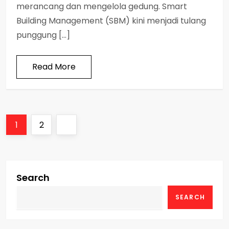
merancang dan mengelola gedung. Smart
Building Management (SBM) kini menjadi tulang
punggung […]
Read More
P
Page
Page
Next
1
2
o
page
s
Search
t
SEARCH
s