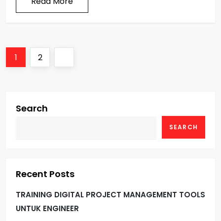
Read More
P
Page
Page
Next
1
2
o
page
s
Search
t
SEARCH
s
p
Recent Posts
a
TRAINING DIGITAL PROJECT MANAGEMENT TOOLS
g
UNTUK ENGINEER