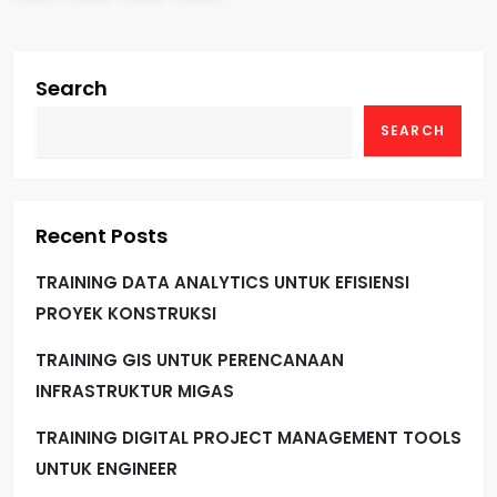
o
page
s
Search
t
SEARCH
s
p
Recent Posts
a
TRAINING DATA ANALYTICS UNTUK EFISIENSI
g
PROYEK KONSTRUKSI
i
TRAINING GIS UNTUK PERENCANAAN
INFRASTRUKTUR MIGAS
n
TRAINING DIGITAL PROJECT MANAGEMENT TOOLS
a
UNTUK ENGINEER