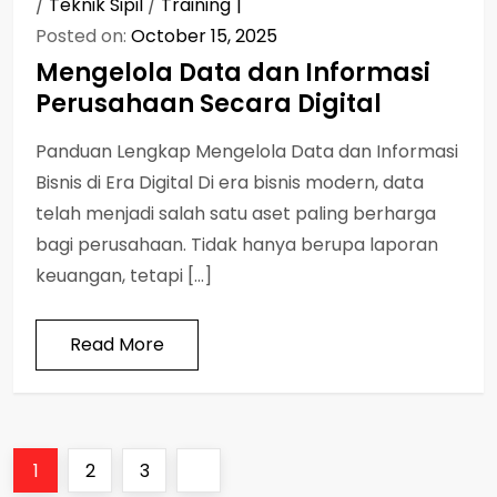
/
Teknik Sipil
/
Training
Posted on:
October 15, 2025
Mengelola Data dan Informasi
Perusahaan Secara Digital
Panduan Lengkap Mengelola Data dan Informasi
Bisnis di Era Digital Di era bisnis modern, data
telah menjadi salah satu aset paling berharga
bagi perusahaan. Tidak hanya berupa laporan
keuangan, tetapi […]
Read More
P
Page
Page
Page
Next
1
2
3