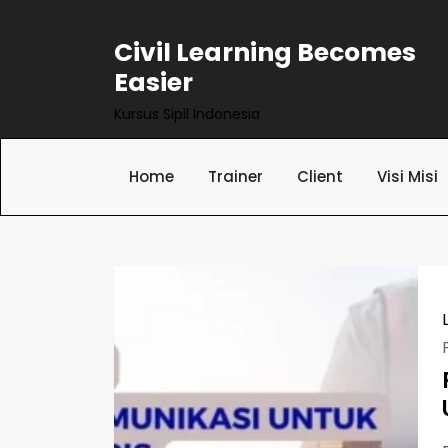
Skip
to
Civil Learning Becomes
content
Easier
Kursus Sipil Indonesia
Home
Trainer
Client
Visi Misi