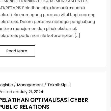
DESKRIPSI TRAINING ETIKA KOMUNIKASI UNTUK
SEKRETARIS Pelatihan etika komunikasi untuk
sekretaris memegang peranan vital bagi seorang
sekretaris. Dalam perannya sebagai penghubung
antara manajemen dan pihak eksternal,
sekretaris perlu memiliki keterampilan […]
Read More
Logistic
/
Management
/
Teknik Sipil
Posted on:
July 21, 2024
PELATIHAN OPTIMALISASI CYBER
PUBLIC RELATIONS