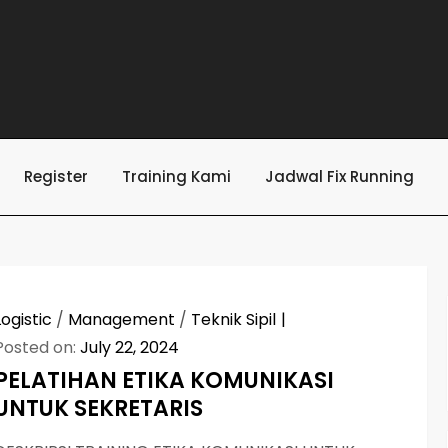
Register
Training Kami
Jadwal Fix Running
Logistic
/
Management
/
Teknik Sipil
Posted on:
July 22, 2024
PELATIHAN ETIKA KOMUNIKASI
UNTUK SEKRETARIS