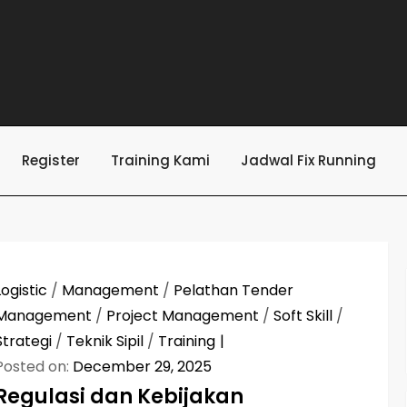
Register
Training Kami
Jadwal Fix Running
Logistic
/
Management
/
Pelathan Tender
Management
/
Project Management
/
Soft Skill
/
Strategi
/
Teknik Sipil
/
Training
Posted on:
December 29, 2025
Regulasi dan Kebijakan