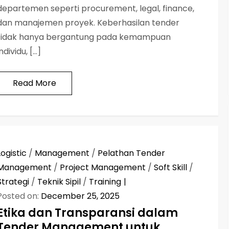
departemen seperti procurement, legal, finance,
dan manajemen proyek. Keberhasilan tender
tidak hanya bergantung pada kemampuan
individu, […]
Read More
Logistic
/
Management
/
Pelathan Tender
Management
/
Project Management
/
Soft Skill
/
Strategi
/
Teknik Sipil
/
Training
Posted on:
December 25, 2025
Etika dan Transparansi dalam
Tender Management untuk