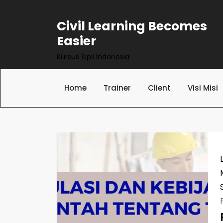
Skip
to
Civil Learning Becomes
content
Easier
Kursus Sipil Indonesia
Home
Trainer
Client
Visi Misi