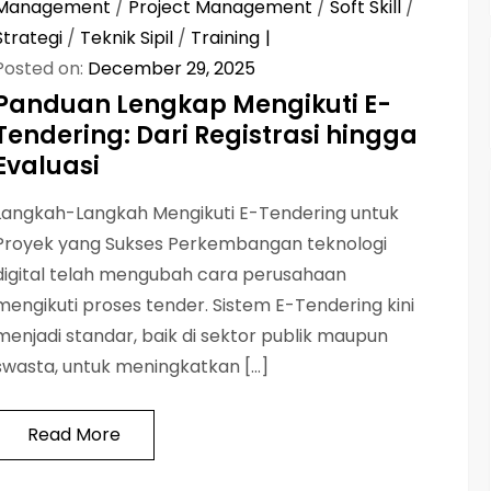
Management
/
Project Management
/
Soft Skill
/
Strategi
/
Teknik Sipil
/
Training
Posted on:
December 29, 2025
Panduan Lengkap Mengikuti E-
Tendering: Dari Registrasi hingga
Evaluasi
Langkah-Langkah Mengikuti E-Tendering untuk
Proyek yang Sukses Perkembangan teknologi
digital telah mengubah cara perusahaan
mengikuti proses tender. Sistem E-Tendering kini
menjadi standar, baik di sektor publik maupun
swasta, untuk meningkatkan […]
Read More