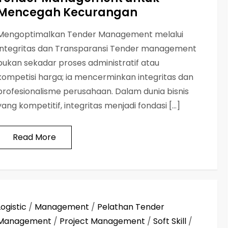
Mencegah Kecurangan
Mengoptimalkan Tender Management melalui
Integritas dan Transparansi Tender management
bukan sekadar proses administratif atau
kompetisi harga; ia mencerminkan integritas dan
profesionalisme perusahaan. Dalam dunia bisnis
yang kompetitif, integritas menjadi fondasi […]
Read More
Logistic
/
Management
/
Pelathan Tender
Management
/
Project Management
/
Soft Skill
/