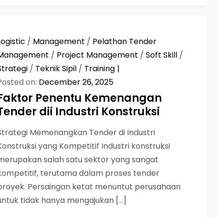
Logistic
/
Management
/
Pelathan Tender
Management
/
Project Management
/
Soft Skill
/
Strategi
/
Teknik Sipil
/
Training
Posted on:
December 26, 2025
Faktor Penentu Kemenangan
Tender dii Industri Konstruksi
Strategi Memenangkan Tender di Industri
Konstruksi yang Kompetitif Industri konstruksi
merupakan salah satu sektor yang sangat
kompetitif, terutama dalam proses tender
proyek. Persaingan ketat menuntut perusahaan
untuk tidak hanya mengajukan […]