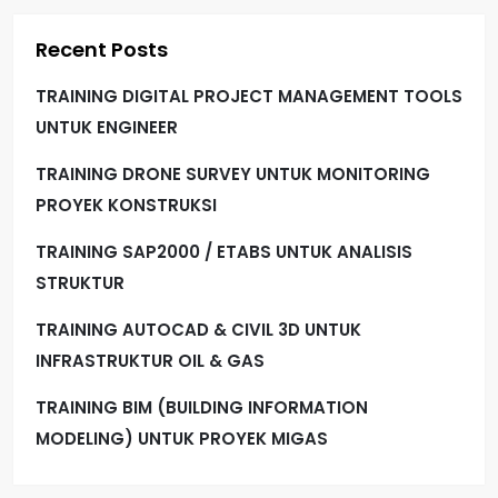
p
Recent Posts
a
TRAINING DIGITAL PROJECT MANAGEMENT TOOLS
g
UNTUK ENGINEER
i
TRAINING DRONE SURVEY UNTUK MONITORING
PROYEK KONSTRUKSI
n
TRAINING SAP2000 / ETABS UNTUK ANALISIS
a
STRUKTUR
t
TRAINING AUTOCAD & CIVIL 3D UNTUK
i
INFRASTRUKTUR OIL & GAS
TRAINING BIM (BUILDING INFORMATION
o
MODELING) UNTUK PROYEK MIGAS
n