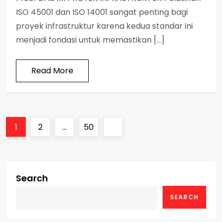
ISO 45001 dan ISO 14001 sangat penting bagi
proyek infrastruktur karena kedua standar ini
menjadi fondasi untuk memastikan […]
Read More
P
Page
Page
Page
Next
1
2
…
50
o
page
s
Search
t
SEARCH
s