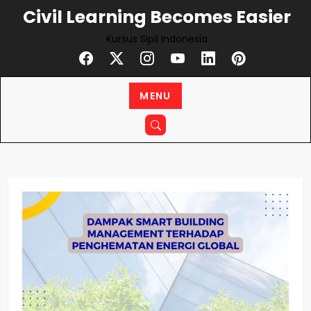
Skip
Civil Learning Becomes Easier
to
Kursus Sipil Indonesia
content
MENU