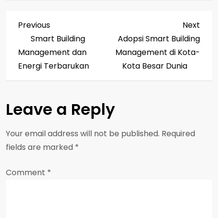
P
Previous
Next
Previous
Next
Post
Post
Smart Building
Adopsi Smart Building
o
Management dan
Management di Kota-
s
Energi Terbarukan
Kota Besar Dunia
t
Leave a Reply
n
a
Your email address will not be published.
Required
fields are marked
*
v
Comment
i
*
g