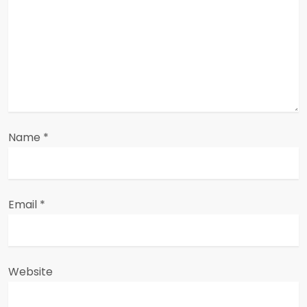
a
t
i
o
n
Name
*
Email
*
Website