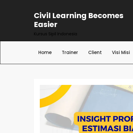
Skip
to
Civil Learning Becomes
content
Easier
Kursus Sipil Indonesia
Home
Trainer
Client
Visi Misi