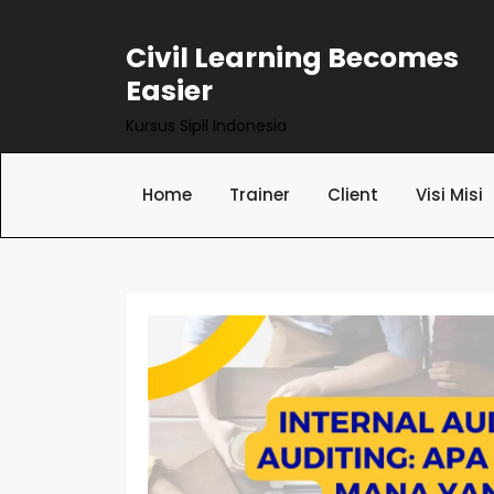
Skip
to
Civil Learning Becomes
content
Easier
Kursus Sipil Indonesia
Home
Trainer
Client
Visi Misi