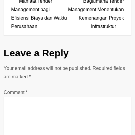
Post
Post
Manfaat Tender
Bagaimana Tender
o
Management bagi
Management Menentukan
Efisiensi Biaya dan Waktu
Kemenangan Proyek
s
Perusahaan
Infrastruktur
t
n
Leave a Reply
a
Your email address will not be published.
Required fields
v
are marked
*
i
Comment
*
g
a
t