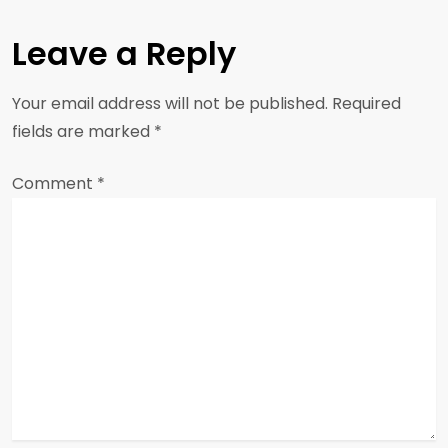
n
Leave a Reply
a
Your email address will not be published.
Required
v
fields are marked
*
i
Comment
*
g
a
t
i
o
n