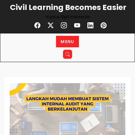
Skip
Civil Learning Becomes Easier
to
Kursus Sipil Indonesia
content
MENU