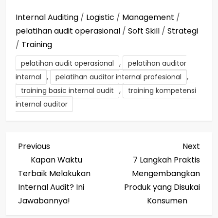
Internal Auditing
/
Logistic
/
Management
/
pelatihan audit operasional
/
Soft Skill
/
Strategi
/
Training
,
pelatihan audit operasional
pelatihan auditor
,
,
internal
pelatihan auditor internal profesional
,
training basic internal audit
training kompetensi
internal auditor
P
Previous
Next
Previous
Next
Post
Post
Kapan Waktu
7 Langkah Praktis
o
Terbaik Melakukan
Mengembangkan
s
Internal Audit? Ini
Produk yang Disukai
Jawabannya!
Konsumen
t