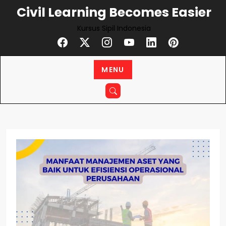
Skip
Civil Learning Becomes Easier
to
Kursus Sipil Indonesia
content
MENU