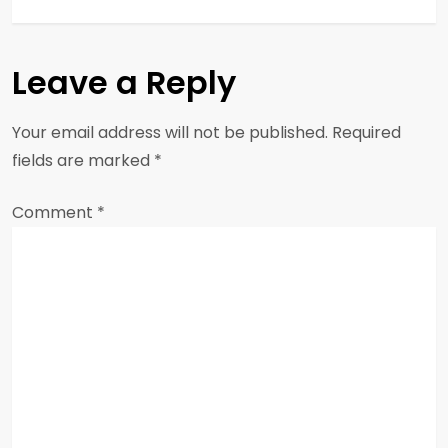
n
a
Leave a Reply
v
Your email address will not be published.
Required
i
fields are marked
*
g
Comment
*
a
t
i
o
n