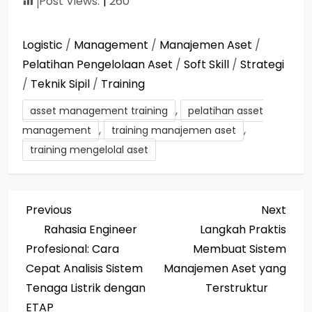
Post Views:
260
Logistic
/
Management
/
Manajemen Aset
/
Pelatihan Pengelolaan Aset
/
Soft Skill
/
Strategi
/
Teknik Sipil
/
Training
,
asset management training
pelatihan asset
,
,
management
training manajemen aset
training mengelolal aset
P
Previous
Next
Previous
Next
Post
Post
Rahasia Engineer
Langkah Praktis
o
Profesional: Cara
Membuat Sistem
s
Cepat Analisis Sistem
Manajemen Aset yang
Tenaga Listrik dengan
Terstruktur
t
ETAP