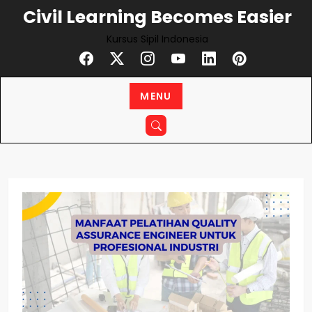
Skip
Civil Learning Becomes Easier
to
Kursus Sipil Indonesia
content
MENU