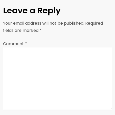
n
Leave a Reply
a
Your email address will not be published.
Required
v
fields are marked
*
i
Comment
*
g
a
t
i
o
n