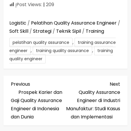
Post Views:
209
Logistic
/
Pelatihan Quality Assurance Engineer
/
Soft Skill
/
Strategi
/
Teknik Sipil
/
Training
,
pelatihan quality assurance
training assurance
,
,
engineer
training quality assurance
training
quality engineer
P
Previous
Next
Previous
Next
Post
Post
Prospek Karier dan
Quality Assurance
o
Gaji Quality Assurance
Engineer di Industri
s
Engineer di Indonesia
Manufaktur: Studi Kasus
dan Dunia
dan Implementasi
t