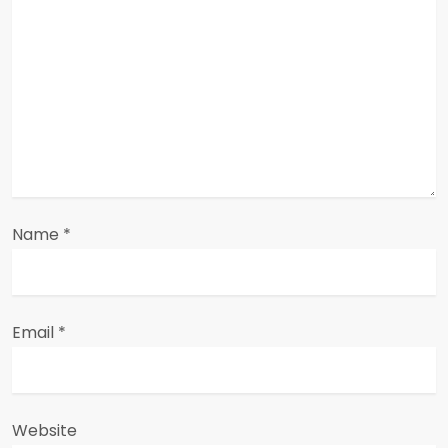
a
t
i
o
n
Name
*
Email
*
Website