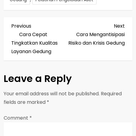
P
Previous
Next
Previous
Next
Post
Post
Cara Cepat
Cara Mengantisipasi
o
Tingkatkan Kualitas
Risiko dan Krisis Gedung
s
Layanan Gedung
t
Leave a Reply
n
a
Your email address will not be published.
Required
fields are marked
*
v
Comment
i
*
g