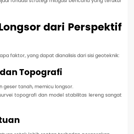
adi fondasi strategi mitigasi bencana yang
terukur
Longsor dari Perspektif
a faktor, yang dapat dianalisis dari sisi geoteknik:
 dan Topografi
 geser tanah, memicu longsor.
i survei topografi dan
model stabilitas lereng
sangat
atuan