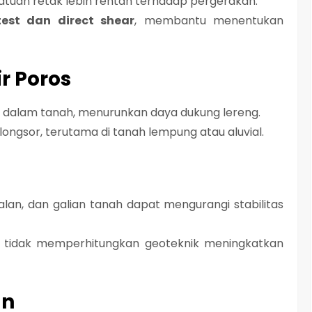
atuan retak lebih rentan terhadap pergerakan.
 test dan direct shear
, membantu menentukan
r Poros
i dalam tanah
, menurunkan daya dukung lereng.
ongsor, terutama di tanah lempung atau aluvial.
lan, dan galian tanah dapat
mengurangi stabilitas
tidak memperhitungkan geoteknik meningkatkan
an