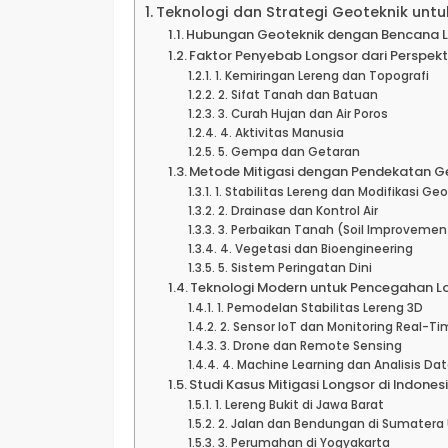
Teknologi dan Strategi Geoteknik unt
Hubungan Geoteknik dengan Bencana 
Faktor Penyebab Longsor dari Perspekt
1. Kemiringan Lereng dan Topografi
2. Sifat Tanah dan Batuan
3. Curah Hujan dan Air Poros
4. Aktivitas Manusia
5. Gempa dan Getaran
Metode Mitigasi dengan Pendekatan G
1. Stabilitas Lereng dan Modifikasi Ge
2. Drainase dan Kontrol Air
3. Perbaikan Tanah (Soil Improvemen
4. Vegetasi dan Bioengineering
5. Sistem Peringatan Dini
Teknologi Modern untuk Pencegahan L
1. Pemodelan Stabilitas Lereng 3D
2. Sensor IoT dan Monitoring Real-Ti
3. Drone dan Remote Sensing
4. Machine Learning dan Analisis Da
Studi Kasus Mitigasi Longsor di Indones
1. Lereng Bukit di Jawa Barat
2. Jalan dan Bendungan di Sumatera 
3. Perumahan di Yogyakarta