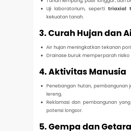
Tanah lempung, pasir longgar, dan b
Uji laboratorium, seperti
triaxial
kekuatan tanah.
3. Curah Hujan dan Ai
Air hujan meningkatkan
tekanan por
Drainase buruk memperparah risiko l
4. Aktivitas Manusia
Penebangan hutan, pembangunan ja
lereng
.
Reklamasi dan pembangunan yang 
potensi longsor.
5. Gempa dan Getar