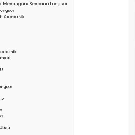
uk Menangani Bencana Longsor
Longsor
if Geoteknik
eoteknik
ometri
t)
ongsor
me
ta
ia
Utara