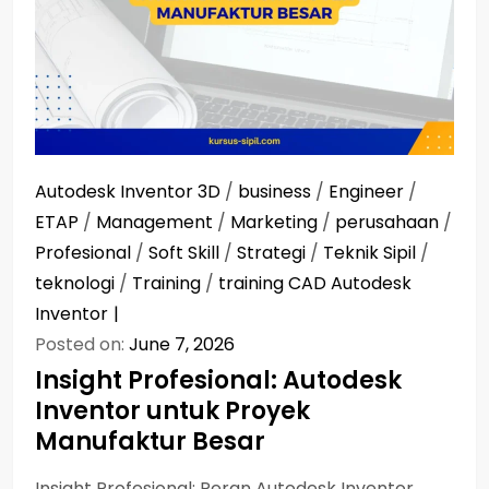
Autodesk Inventor 3D
/
business
/
Engineer
/
ETAP
/
Management
/
Marketing
/
perusahaan
/
Profesional
/
Soft Skill
/
Strategi
/
Teknik Sipil
/
teknologi
/
Training
/
training CAD Autodesk
Inventor
Posted on:
June 7, 2026
Insight Profesional: Autodesk
Inventor untuk Proyek
Manufaktur Besar
Insight Profesional: Peran Autodesk Inventor