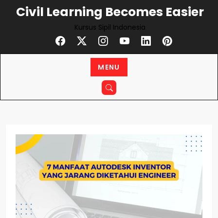
Skip
Civil Learning Becomes Easier
to
Kursus Sipil Indonesia
content
MENU