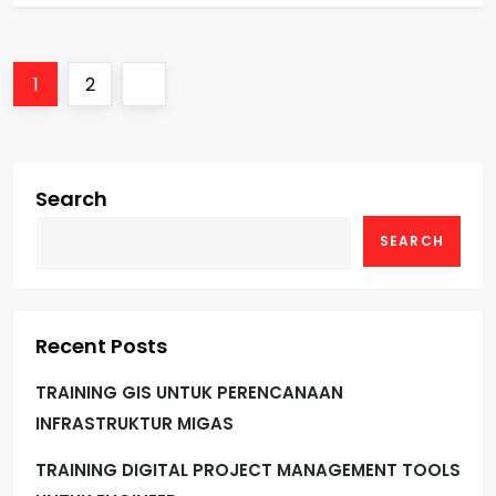
P
Page
Page
Next
1
2
o
page
s
Search
t
SEARCH
s
p
Recent Posts
a
TRAINING GIS UNTUK PERENCANAAN
g
INFRASTRUKTUR MIGAS
i
TRAINING DIGITAL PROJECT MANAGEMENT TOOLS