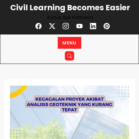
Skip
Civil Learning Becomes Easier
to
Kursus Sipil Indonesia
content
MENU