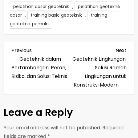
,
pelatihan dasar geoteknik
pelatihan geoteknik
,
,
dasar
training basic geoteknik
training
geoteknik pemula
P
Previous
Next
Previous
Next
Post
Post
Geoteknik dalam
Geoteknik Lingkungan:
o
Pertambangan: Peran,
Solusi Ramah
s
Risiko, dan Solusi Teknis
Lingkungan untuk
Konstruksi Modern
t
n
Leave a Reply
a
Your email address will not be published.
Required
v
fields are marked
*