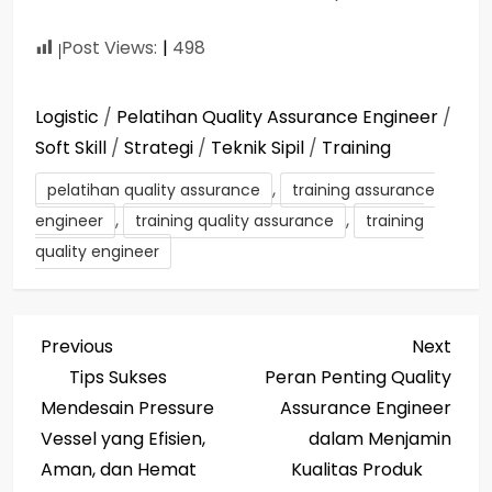
Post Views:
498
Logistic
/
Pelatihan Quality Assurance Engineer
/
Soft Skill
/
Strategi
/
Teknik Sipil
/
Training
,
pelatihan quality assurance
training assurance
,
,
engineer
training quality assurance
training
quality engineer
P
Previous
Next
Previous
Next
Post
Post
Tips Sukses
Peran Penting Quality
o
Mendesain Pressure
Assurance Engineer
s
Vessel yang Efisien,
dalam Menjamin
Aman, dan Hemat
Kualitas Produk