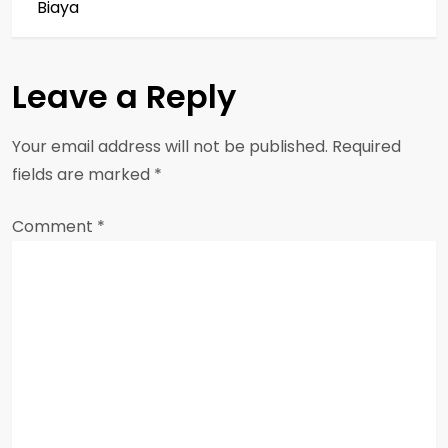
t
Biaya
n
a
Leave a Reply
v
Your email address will not be published.
Required
i
fields are marked
*
g
Comment
*
a
t
i
o
n