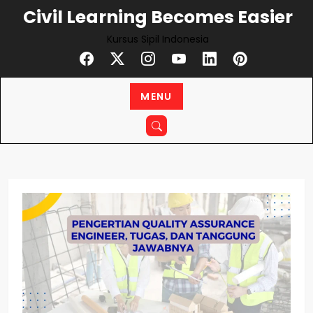
Skip
Civil Learning Becomes Easier
to
Kursus Sipil Indonesia
content
MENU