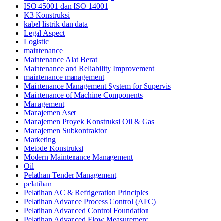
ISO 45001 dan ISO 14001
K3 Konstruksi
kabel listrik dan data
Legal Aspect
Logistic
maintenance
Maintenance Alat Berat
Maintenance and Reliability Improvement
maintenance management
Maintenance Management System for Supervis
Maintenance of Machine Components
Management
Manajemen Aset
Manajemen Proyek Konstruksi Oil & Gas
Manajemen Subkontraktor
Marketing
Metode Konstruksi
Modern Maintenance Management
Oil
Pelathan Tender Management
pelatihan
Pelatihan AC & Refrigeration Principles
Pelatihan Advance Process Control (APC)
Pelatihan Advanced Control Foundation
Pelatihan Advanced Flow Measurement