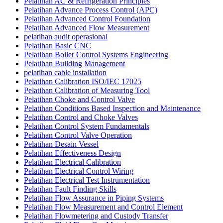
Pelatihan AC & Refrigeration Principles
Pelatihan Advance Process Control (APC)
Pelatihan Advanced Control Foundation
Pelatihan Advanced Flow Measurement
pelatihan audit operasional
Pelatihan Basic CNC
Pelatihan Boiler Control Systems Engineering
Pelatihan Building Management
pelatihan cable installation
Pelatihan Calibration ISO/IEC 17025
Pelatihan Calibration of Measuring Tool
Pelatihan Choke and Control Valve
Pelatihan Conditions Based Inspection and Maintenance
Pelatihan Control and Choke Valves
Pelatihan Control System Fundamentals
Pelatihan Control Valve Operation
Pelatihan Desain Vessel
Pelatihan Effectiveness Design
Pelatihan Electrical Calibration
Pelatihan Electrical Control Wiring
Pelatihan Electrical Test Instrumentation
Pelatihan Fault Finding Skills
Pelatihan Flow Assurance in Piping Systems
Pelatihan Flow Measurement and Control Element
Pelatihan Flowmetering and Custody Transfer