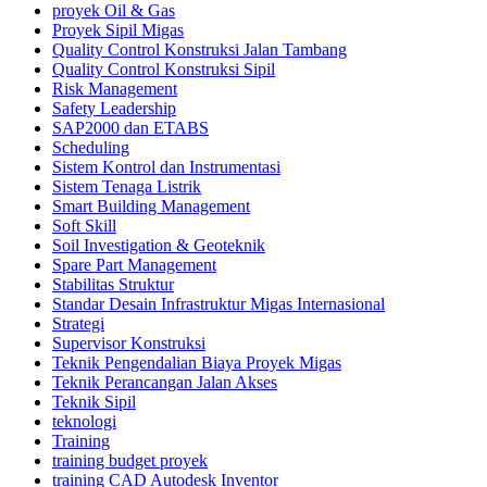
proyek Oil & Gas
Proyek Sipil Migas
Quality Control Konstruksi Jalan Tambang
Quality Control Konstruksi Sipil
Risk Management
Safety Leadership
SAP2000 dan ETABS
Scheduling
Sistem Kontrol dan Instrumentasi
Sistem Tenaga Listrik
Smart Building Management
Soft Skill
Soil Investigation & Geoteknik
Spare Part Management
Stabilitas Struktur
Standar Desain Infrastruktur Migas Internasional
Strategi
Supervisor Konstruksi
Teknik Pengendalian Biaya Proyek Migas
Teknik Perancangan Jalan Akses
Teknik Sipil
teknologi
Training
training budget proyek
training CAD Autodesk Inventor