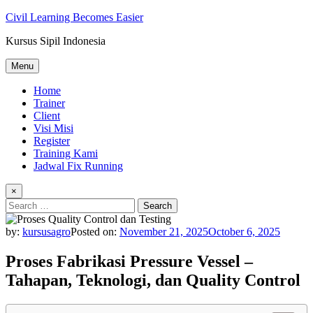
Skip
Civil Learning Becomes Easier
to
Kursus Sipil Indonesia
content
Menu
Home
Trainer
Client
Visi Misi
Register
Training Kami
Jadwal Fix Running
×
Search
for:
by:
kursusagro
Posted on:
November 21, 2025
October 6, 2025
Proses Fabrikasi Pressure Vessel –
Tahapan, Teknologi, dan Quality Control