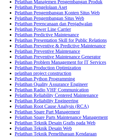
Pelatihan Manajemen Pengembangan Produk
Pelatihan Pengelolaan Aset
Pelatihan Pengembangan Konten Situs Web
Pelatihan Pengembangan Situs Web
Pelatihan Perencanaan dan Penjadwalan
Pelatihan Power Line Carrier
Pelatihan Predictive Maintenance
Pelatihan Presentation Skill for Public Relations
Pelatihan Preventive & Predictive Maintenance
Pelatihan Preventive Maintenance
Pelatihan Preventive Maintenance Generator
Pelatihan Problem Management for IT Services
Pelatihan Production Optimization
pelatihan project construction
Pelatihan Python Programming
Pelatihan Quality Assurance Engineer
Pelatihan Radio VHF Communication
Pelatihan Reliability Centered Maintenance
Pelatihan Reliability Engineering
Pelatihan Root Cause Analysis (RCA)
Pelatihan Spare Part Management
Pelatihan Spare Parts Maintenance Management
Pelatihan Teknik Desain Grafis pada Web
Pelatihan Teknik Desain Web
Pelatihan Teknik Pemeliharaan Kendaraan