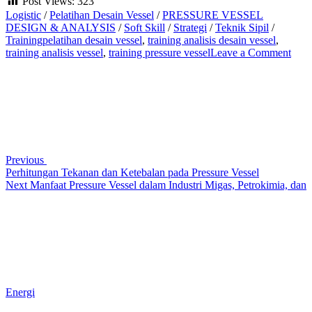
Post Views:
323
Logistic
/
Pelatihan Desain Vessel
/
PRESSURE VESSEL
DESIGN & ANALYSIS
/
Soft Skill
/
Strategi
/
Teknik Sipil
/
Training
pelatihan desain vessel
,
training analisis desain vessel
,
on
training analisis vessel
,
training pressure vessel
Leave a Comment
Post
Previous
Pros
Post
Fabr
navigation
Pres
Vess
–
Taha
Tekn
dan
Previous
Qual
Perhitungan Tekanan dan Ketebalan pada Pressure Vessel
Cont
Next
Next
Manfaat Pressure Vessel dalam Industri Migas, Petrokimia, dan
Post
Energi