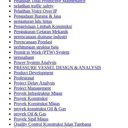
Pelatihan Total Productive Maintenance
pelatihan traffic safety
Pelatihan Voice Over IP
Pengadaan Barang & Jasa
pengaturan lalu lintas
Pengelolaan Limbah Konstruksi
Pengukuran Getaran Mekanik
perencanaan drainase industri
Perencanaan Pondasi
perhitungan struktur baja
Permit to Work (PTW) System
perusahaan
Power System Analysis
PRESSURE VESSEL DESIGN & ANALYSIS
Product Development
Profesional
Project Delay Analysis
Project Management
Proyek Infrastruktur Migas
Proyek Konstruksi
Proyek Konstruksi Migas
proyek konstruksi Oil & Gas
proyek Oil & Gas
Proyek Sipil Migas
Quality Control Konstruksi Jalan Tambang