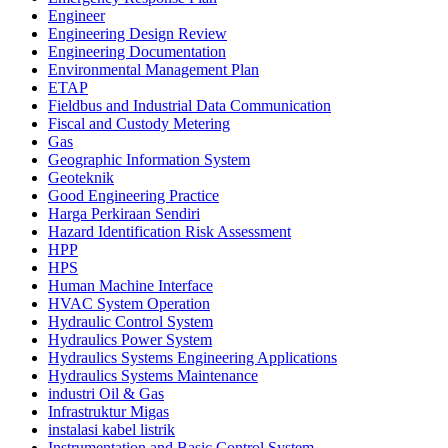
Engineer
Engineering Design Review
Engineering Documentation
Environmental Management Plan
ETAP
Fieldbus and Industrial Data Communication
Fiscal and Custody Metering
Gas
Geographic Information System
Geoteknik
Good Engineering Practice
Harga Perkiraan Sendiri
Hazard Identification Risk Assessment
HPP
HPS
Human Machine Interface
HVAC System Operation
Hydraulic Control System
Hydraulics Power System
Hydraulics Systems Engineering Applications
Hydraulics Systems Maintenance
industri Oil & Gas
Infrastruktur Migas
instalasi kabel listrik
Instrumentation and Basic Control System