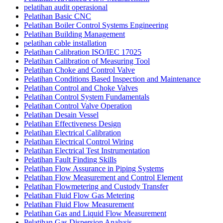
pelatihan audit operasional
Pelatihan Basic CNC
Pelatihan Boiler Control Systems Engineering
Pelatihan Building Management
pelatihan cable installation
Pelatihan Calibration ISO/IEC 17025
Pelatihan Calibration of Measuring Tool
Pelatihan Choke and Control Valve
Pelatihan Conditions Based Inspection and Maintenance
Pelatihan Control and Choke Valves
Pelatihan Control System Fundamentals
Pelatihan Control Valve Operation
Pelatihan Desain Vessel
Pelatihan Effectiveness Design
Pelatihan Electrical Calibration
Pelatihan Electrical Control Wiring
Pelatihan Electrical Test Instrumentation
Pelatihan Fault Finding Skills
Pelatihan Flow Assurance in Piping Systems
Pelatihan Flow Measurement and Control Element
Pelatihan Flowmetering and Custody Transfer
Pelatihan Fluid Flow Gas Metering
Pelatihan Fluid Flow Measurement
Pelatihan Gas and Liquid Flow Measurement
Pelatihan Gas Dispersion Analysis