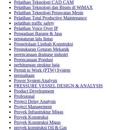
Pelatihan Teknologi CAD CAM
Pelatihan Teknologi dan Bisnis di WiMAX
Pelatihan Teknologi Perawatan Mesin
Pelatihan Total Productive Maintenance
pelatihan traffic safety
Pelatihan Voice Over IP
Pengadaan Barang & Jasa
pengaturan lalu lintas
Pengelolaan Limbah Konstruksi
Pengukuran Getaran Mekanik
perencanaan drainase industri
Perencanaan Pondasi
perhitungan struktur baja
Permit to Work (PTW) System
perusahaan
Power System Analysis
PRESSURE VESSEL DESIGN & ANALYSIS
Product Development
Profesional
Project Delay Analysis
Project Management
Proyek Infrastruktur Migas
Proyek Konstruksi
Proyek Konstruksi Migas
proyek konstruksi Oil & Gas