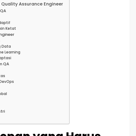
 Quality Assurance Engineer
 QA
daptif
kin Ketat
ngineer
n
g Data
ne Learning
daptasi
am QA
tas
 DevOps
obal
tri