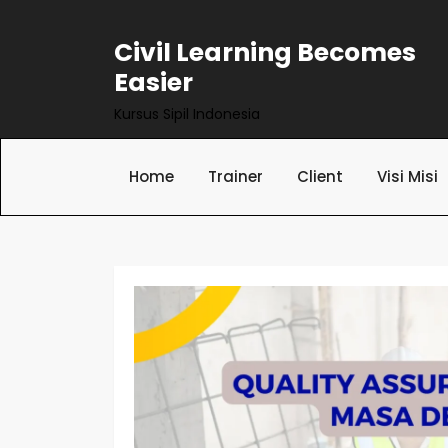
Skip
to
Civil Learning Becomes
content
Easier
Kursus Sipil Indonesia
Home
Trainer
Client
Visi Misi