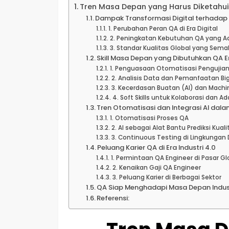
Tren Masa Depan yang Harus Diketahui
Dampak Transformasi Digital terhadap
1. Perubahan Peran QA di Era Digital
2. Peningkatan Kebutuhan QA yang A
3. Standar Kualitas Global yang Sema
Skill Masa Depan yang Dibutuhkan QA E
1. Penguasaan Otomatisasi Pengujia
2. Analisis Data dan Pemanfaatan Bi
3. Kecerdasan Buatan (AI) dan Machi
4. Soft Skills untuk Kolaborasi dan A
Tren Otomatisasi dan Integrasi AI dal
1. Otomatisasi Proses QA
2. AI sebagai Alat Bantu Prediksi Kuali
3. Continuous Testing di Lingkungan
Peluang Karier QA di Era Industri 4.0
1. Permintaan QA Engineer di Pasar Gl
2. Kenaikan Gaji QA Engineer
3. Peluang Karier di Berbagai Sektor
QA Siap Menghadapi Masa Depan Indus
Referensi: