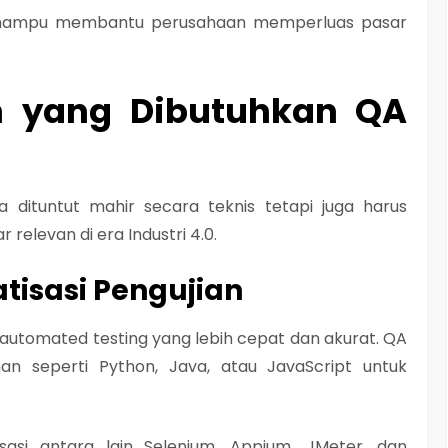
mampu membantu perusahaan memperluas pasar
n yang Dibutuhkan QA
dituntut mahir secara teknis tetapi juga harus
elevan di era Industri 4.0.
tisasi Pengujian
automated testing
yang lebih cepat dan akurat. QA
n seperti Python, Java, atau JavaScript untuk
sasi antara lain
Selenium, Appium, JMeter
, dan