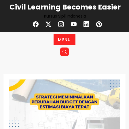
Skip
Civil Learning Becomes Easier
to
Kursus Sipil Indonesia
content
MENU