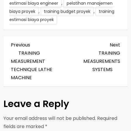
,
estimasi biaya engineer
pelatihan manajemen
,
,
biaya proyek
training budget proyek
training
estimasi biaya proyek
P
Previous
Next
Previous
Next
Post
Post
TRAINING
TRAINING
o
MEASUREMENT
MEASUREMENTS
s
TECHNIQUE LATHE
SYSTEMS
MACHINE
t
n
Leave a Reply
a
Your email address will not be published.
Required
v
fields are marked
*