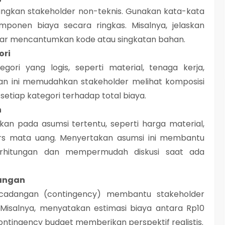
gungkan stakeholder non-teknis. Gunakan kata-kata
mponen biaya secara ringkas. Misalnya, jelaskan
adar mencantumkan kode atau singkatan bahan.
ori
ori yang logis, seperti material, tenaga kerja,
an ini memudahkan stakeholder melihat komposisi
etiap kategori terhadap total biaya.
n
rkan pada asumsi tertentu, seperti harga material,
kurs mata uang. Menyertakan asumsi ini membantu
rhitungan dan mempermudah diskusi saat ada
dangan
cadangan (contingency) membantu stakeholder
Misalnya, menyatakan estimasi biaya antara Rp10
contingency budget memberikan perspektif realistis.