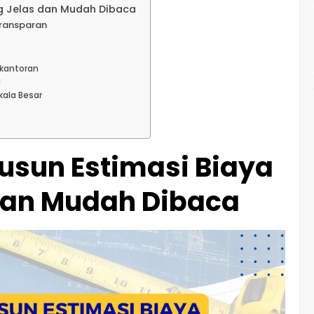
g Jelas dan Mudah Dibaca
transparan
rkantoran
l
kala Besar
sun Estimasi Biaya
dan Mudah Dibaca