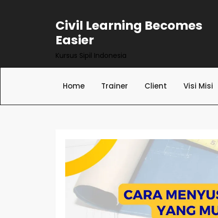
Skip
to
Civil Learning Becomes
content
Easier
Kursus Sipil Indonesia
Home
Trainer
Client
Visi Misi