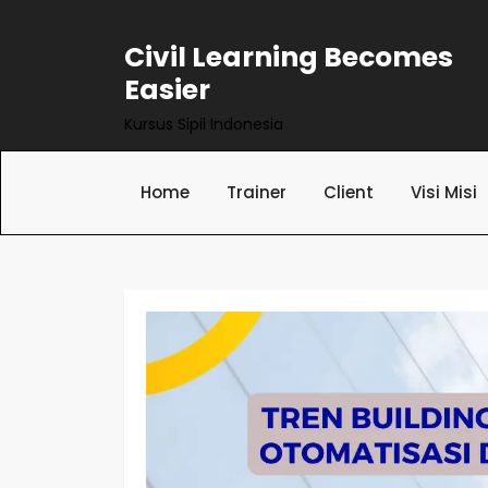
Skip
to
Civil Learning Becomes
content
Easier
Kursus Sipil Indonesia
Home
Trainer
Client
Visi Misi