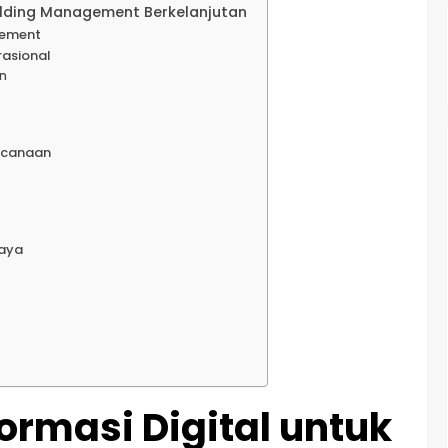
uilding Management Berkelanjutan
gement
rasional
n
encanaan
iaya
ormasi Digital untuk