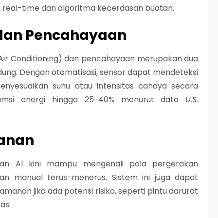
 real-time
dan
algoritma kecerdasan buatan
.
 dan Pencahayaan
d Air Conditioning) dan pencahayaan merupakan dua
dung. Dengan otomatisasi, sensor dapat mendeteksi
nyesuaikan suhu atau intensitas cahaya secara
sumsi energi hingga 25-40% menurut data
U.S.
manan
gan AI kini mampu mengenali pola pergerakan
n manual terus-menerus. Sistem ini juga dapat
anan jika ada potensi risiko, seperti pintu darurat
as.