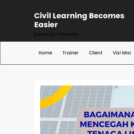
Skip
to
Civil Learning Becomes
content
Easier
Kursus Sipil Indonesia
Home
Trainer
Client
Visi Misi