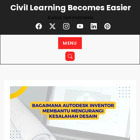
Skip
Civil Learning Becomes Easier
to
Kursus Sipil Indonesia
content
MENU