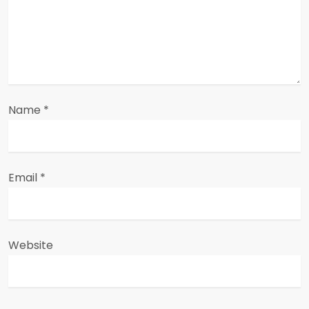
i
o
n
Name
*
Email
*
Website