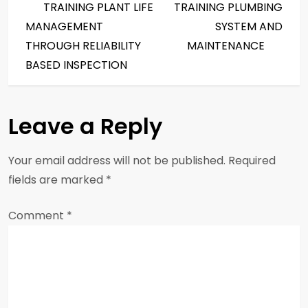
Post
Post
TRAINING PLANT LIFE
TRAINING PLUMBING
o
MANAGEMENT
SYSTEM AND
s
THROUGH RELIABILITY
MAINTENANCE
BASED INSPECTION
t
n
Leave a Reply
a
Your email address will not be published.
Required
v
fields are marked
*
i
Comment
*
g
a
t