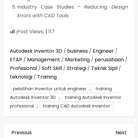
Industry Case Studies –
Reducing Design
Errors with CAD Tools
Post Views:
117
Autodesk Inventor 3D
/
business
/
Engineer
/
ETAP
/
Management
/
Marketing
/
perusahaan
/
Profesional
/
Soft Skill
/
Strategi
/
Teknik Sipil
/
teknologi
/
Training
,
pelatihan Inventor untuk engineer
training
,
Autodesk Inventor 3D
training Autodesk Inventor
,
profesional
training CAD Autodesk Inventor
P
Previous
Next
Previous
Next