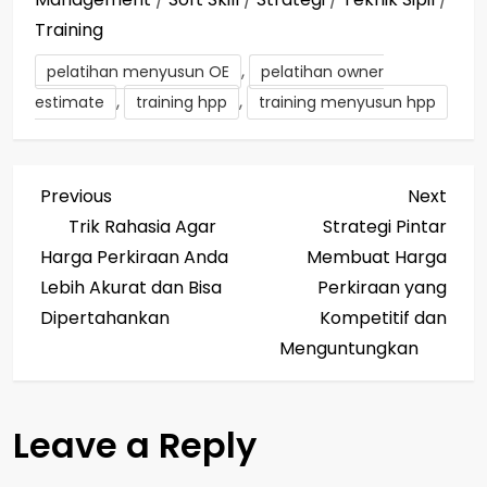
Training
,
pelatihan menyusun OE
pelatihan owner
,
,
estimate
training hpp
training menyusun hpp
P
Previous
Next
Previous
Next
Post
Post
Trik Rahasia Agar
Strategi Pintar
o
Harga Perkiraan Anda
Membuat Harga
s
Lebih Akurat dan Bisa
Perkiraan yang
Dipertahankan
Kompetitif dan
t
Menguntungkan
n
a
Leave a Reply