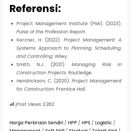
Referensi:
Project Management Institute (PMI). (2023).
Pulse of the Profession Report
.
Kerzner, H. (2022).
Project Management: A
Systems Approach to Planning, Scheduling,
and Controlling
. Wiley.
Smith, N.J. (2021).
Managing Risk in
Construction Projects
. Routledge.
Hendrickson, C. (2020).
Project Management
for Construction
. Prentice Hall.
Post Views:
282
Harga Perkiraan Sendiri
/
HPP
/
HPS
/
Logistic
/
Management
/
Soft Skill
/
Strategi
/
Teknik Sipil
/