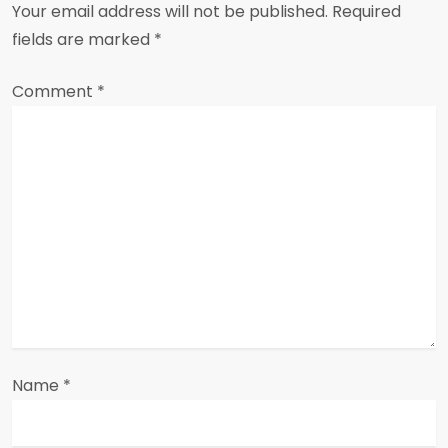
v
Your email address will not be published.
Required
i
fields are marked
*
g
Comment
*
a
t
i
o
n
Name
*