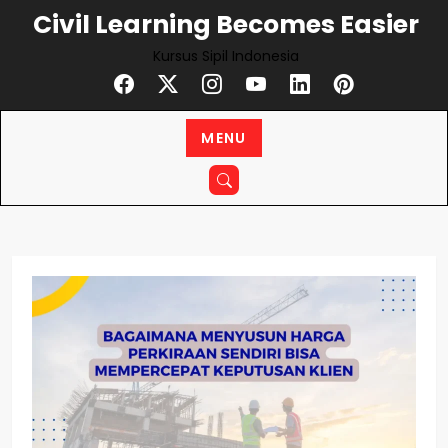
Skip
Civil Learning Becomes Easier
to
Kursus Sipil Indonesia
content
MENU