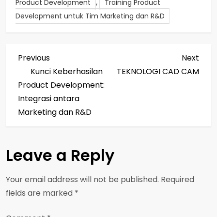
,
Product Development
Training Product
Development untuk Tim Marketing dan R&D
P
Previous
Next
Previous
Next
Post
Post
Kunci Keberhasilan
TEKNOLOGI CAD CAM
o
Product Development:
s
Integrasi antara
Marketing dan R&D
t
n
Leave a Reply
a
Your email address will not be published.
Required
v
fields are marked
*
i