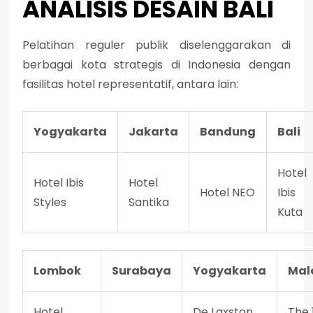
ANALISIS DESAIN BALI
Pelatihan reguler publik diselenggarakan di
berbagai kota strategis di Indonesia dengan
fasilitas hotel representatif, antara lain:
Yogyakarta
Jakarta
Bandung
Bali
Hotel
Hotel Ibis
Hotel
Hotel NEO
Ibis
Styles
Santika
Kuta
Lombok
Surabaya
Yogyakarta
Mal
Hotel
De Laxston
The 