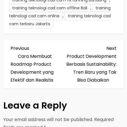
,
training teknologi cad cam offline Bali
training
,
teknologi cad cam online
training teknologi cad
cam terbaru Jakarta
P
Previous
Next
Previous
Next
Post
Post
Cara Membuat
Product Development
o
Roadmap Product
Berbasis Sustainability:
s
Development yang
Tren Baru yang Tak
Efektif dan Realistis
Bisa Diabaikan
t
n
Leave a Reply
a
Your email address will not be published.
Required
v