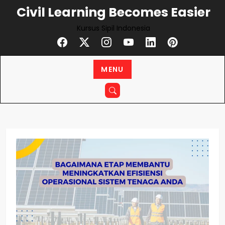
Skip
Civil Learning Becomes Easier
to
Kursus Sipil Indonesia
content
MENU