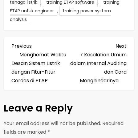
,
,
tenaga listrik
training ETAP software
training
,
ETAP untuk engineer
training power system
analysis
P
Previous
Next
Previous
Next
Post
Post
Menghemat Waktu
7 Kesalahan Umum
o
Desain Sistem Listrik
dalam Internal Auditing
s
dengan Fitur-Fitur
dan Cara
Cerdas di ETAP
Menghindarinya
t
n
Leave a Reply
a
Your email address will not be published.
Required
v
fields are marked
*