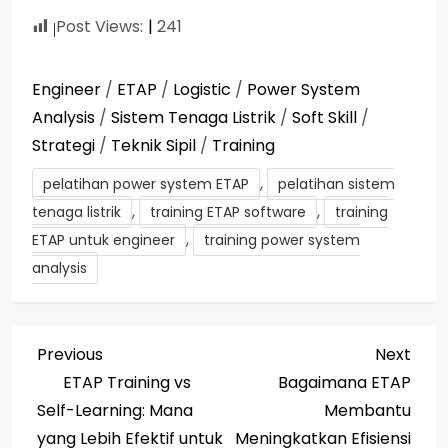
Post Views:
241
Engineer
/
ETAP
/
Logistic
/
Power System
Analysis
/
Sistem Tenaga Listrik
/
Soft Skill
/
Strategi
/
Teknik Sipil
/
Training
,
pelatihan power system ETAP
pelatihan sistem
,
,
tenaga listrik
training ETAP software
training
,
ETAP untuk engineer
training power system
analysis
P
Previous
Next
Previous
Next
Post
Post
ETAP Training vs
Bagaimana ETAP
o
Self-Learning: Mana
Membantu
yang Lebih Efektif untuk
Meningkatkan Efisiensi