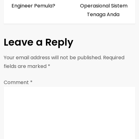
s
Engineer Pemula?
Operasional Sistem
t
Tenaga Anda
n
a
Leave a Reply
v
Your email address will not be published.
Required
i
fields are marked
*
g
Comment
*
a
t
i
o