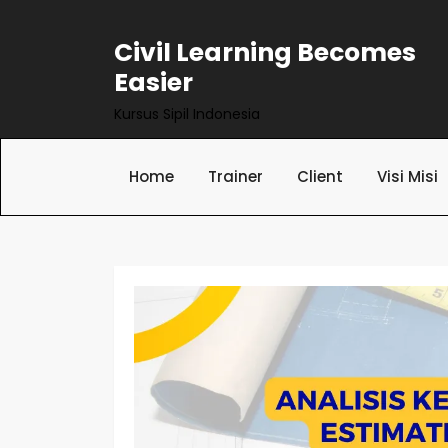
Skip
to
Civil Learning Becomes
content
Easier
Kursus Sipil Indonesia
Home
Trainer
Client
Visi Misi