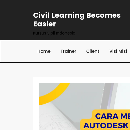
Skip
to
Civil Learning Becomes
content
Easier
Kursus Sipil Indonesia
Home
Trainer
Client
Visi Misi