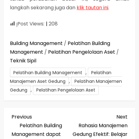
langkah sekarang juga dan
klik tautan ini
.
Post Views:
208
Building Management
/
Pelatihan Building
Management
/
Pelatihan Pengelolaan Aset
/
Teknik Sipil
,
Pelatihan Building Management
Pelatihan
,
Manajemen Aset Gedung
Pelatihan Manajemen
,
Gedung
Pelatihan Pengelolaan Aset
P
Previous
Next
Previous
Next
Post
Post
Pelatihan Building
Rahasia Manajemen
o
Management dapat
Gedung Efektif: Belajar