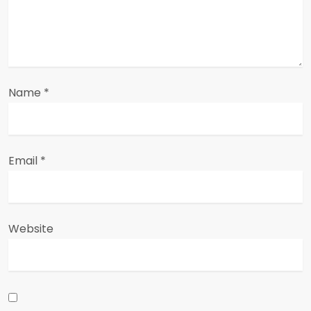
o
n
Name
*
Email
*
Website