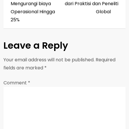
s
Mengurangi biaya
dari Praktisi dan Peneliti
Operasional Hingga
Global
t
25%
n
a
Leave a Reply
v
Your email address will not be published.
Required
i
fields are marked
*
g
Comment
*
a
t
i