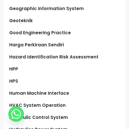
Geographic Information System
Geoteknik
Good Engineering Practice
Harga Perkiraan Sendiri
Hazard Identification Risk Assessment
HPP
HPS
Human Machine Interface
HVAC System Operation
Hydraulic Control System