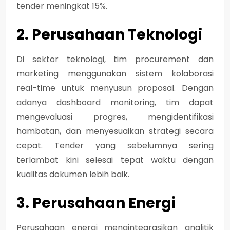
tender meningkat 15%.
2. Perusahaan Teknologi
Di sektor teknologi, tim procurement dan
marketing menggunakan sistem kolaborasi
real-time untuk menyusun proposal. Dengan
adanya dashboard monitoring, tim dapat
mengevaluasi progres, mengidentifikasi
hambatan, dan menyesuaikan strategi secara
cepat. Tender yang sebelumnya sering
terlambat kini selesai tepat waktu dengan
kualitas dokumen lebih baik.
3. Perusahaan Energi
Perusahaan energi mengintegrasikan analitik