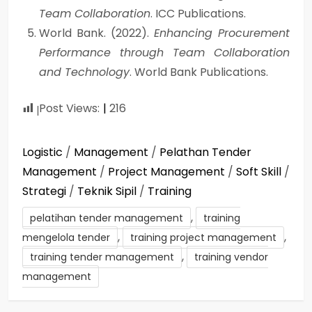
Team Collaboration
. ICC Publications.
World Bank. (2022).
Enhancing Procurement
Performance through Team Collaboration
and Technology
. World Bank Publications.
Post Views:
216
Logistic
/
Management
/
Pelathan Tender
Management
/
Project Management
/
Soft Skill
/
Strategi
/
Teknik Sipil
/
Training
,
pelatihan tender management
training
,
,
mengelola tender
training project management
,
training tender management
training vendor
management