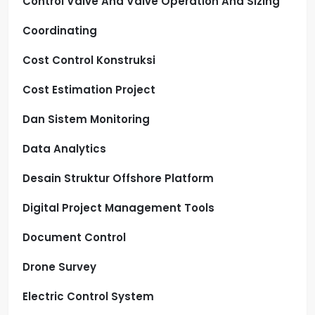
Control Valve And Valve Operation And Sizing
Coordinating
Cost Control Konstruksi
Cost Estimation Project
Dan Sistem Monitoring
Data Analytics
Desain Struktur Offshore Platform
Digital Project Management Tools
Document Control
Drone Survey
Electric Control System