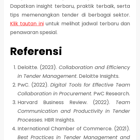
Dapatkan insight terbaru, praktik terbaik, serta
tips memenangkan tender di berbagai sektor.
Klik tautan ini
untuk melihat jadwal terbaru dan
penawaran spesial.
Referensi
Deloitte. (2023).
Collaboration and Efficiency
in Tender Management
. Deloitte Insights.
PwC. (2022).
Digital Tools for Effective Team
Collaboration in Procurement
. PwC Research.
Harvard Business Review. (2022).
Team
Communication and Productivity in Tender
Processes
. HBR Insights.
International Chamber of Commerce. (2021).
Best Practices in Tender Management and