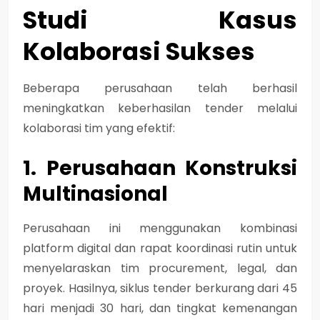
Studi Kasus
Kolaborasi Sukses
Beberapa perusahaan telah berhasil
meningkatkan keberhasilan tender melalui
kolaborasi tim yang efektif:
1. Perusahaan Konstruksi
Multinasional
Perusahaan ini menggunakan kombinasi
platform digital dan rapat koordinasi rutin untuk
menyelaraskan tim procurement, legal, dan
proyek. Hasilnya, siklus tender berkurang dari 45
hari menjadi 30 hari, dan tingkat kemenangan