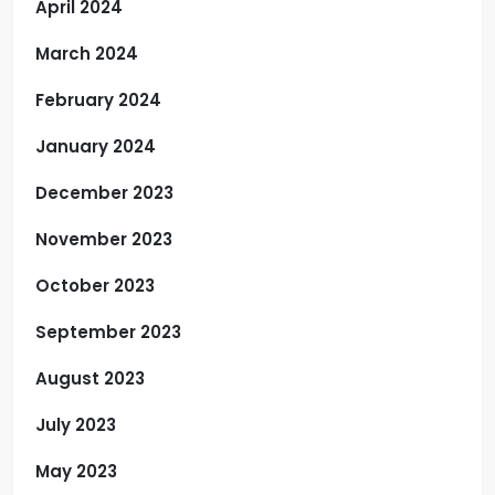
April 2024
March 2024
February 2024
January 2024
December 2023
November 2023
October 2023
September 2023
August 2023
July 2023
May 2023