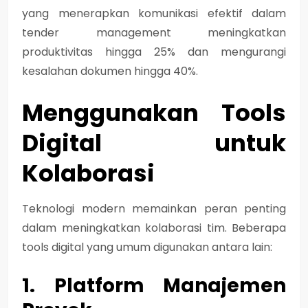
yang menerapkan komunikasi efektif dalam
tender management meningkatkan
produktivitas hingga 25% dan mengurangi
kesalahan dokumen hingga 40%.
Menggunakan Tools
Digital untuk
Kolaborasi
Teknologi modern memainkan peran penting
dalam meningkatkan kolaborasi tim. Beberapa
tools digital yang umum digunakan antara lain:
1. Platform Manajemen