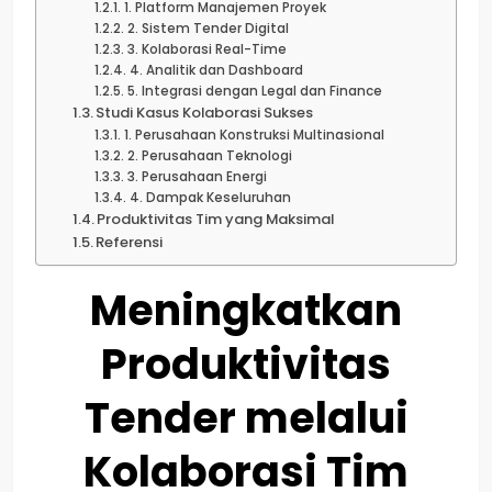
1. Platform Manajemen Proyek
2. Sistem Tender Digital
3. Kolaborasi Real-Time
4. Analitik dan Dashboard
5. Integrasi dengan Legal dan Finance
Studi Kasus Kolaborasi Sukses
1. Perusahaan Konstruksi Multinasional
2. Perusahaan Teknologi
3. Perusahaan Energi
4. Dampak Keseluruhan
Produktivitas Tim yang Maksimal
Referensi
Meningkatkan
Produktivitas
Tender melalui
Kolaborasi Tim