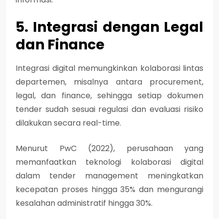
5. Integrasi dengan Legal
dan Finance
Integrasi digital memungkinkan kolaborasi lintas
departemen, misalnya antara procurement,
legal, dan finance, sehingga setiap dokumen
tender sudah sesuai regulasi dan evaluasi risiko
dilakukan secara real-time.
Menurut
PwC (2022)
, perusahaan yang
memanfaatkan teknologi kolaborasi digital
dalam tender management meningkatkan
kecepatan proses hingga 35% dan mengurangi
kesalahan administratif hingga 30%.