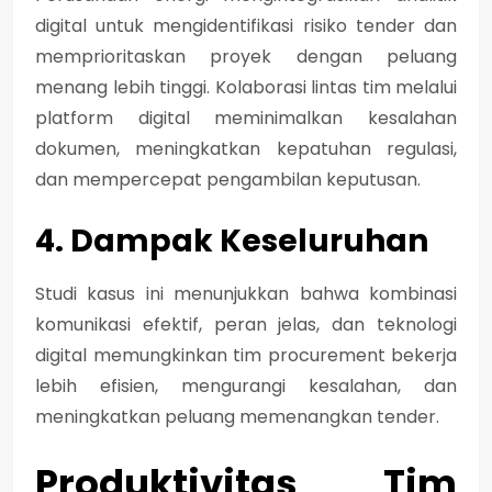
digital untuk mengidentifikasi risiko tender dan
memprioritaskan proyek dengan peluang
menang lebih tinggi. Kolaborasi lintas tim melalui
platform digital meminimalkan kesalahan
dokumen, meningkatkan kepatuhan regulasi,
dan mempercepat pengambilan keputusan.
4. Dampak Keseluruhan
Studi kasus ini menunjukkan bahwa kombinasi
komunikasi efektif, peran jelas, dan teknologi
digital memungkinkan tim procurement bekerja
lebih efisien, mengurangi kesalahan, dan
meningkatkan peluang memenangkan tender.
Produktivitas Tim