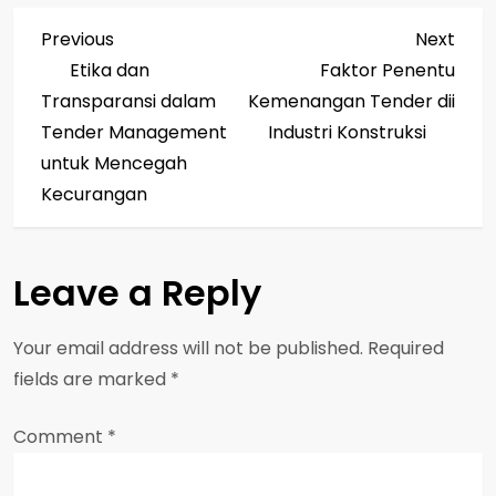
P
Previous
Next
Previous
Next
Post
Post
Etika dan
Faktor Penentu
o
Transparansi dalam
Kemenangan Tender dii
s
Tender Management
Industri Konstruksi
untuk Mencegah
t
Kecurangan
n
a
Leave a Reply
v
Your email address will not be published.
Required
i
fields are marked
*
g
Comment
*
a