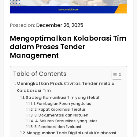
Posted on:
December 26, 2025
Mengoptimalkan Kolaborasi Tim
dalam Proses Tender
Management
Table of Contents
Meningkatkan Produktivitas Tender melalui
Kolaborasi Tim
Strategi Komunikasi Tim yang Efektif
1. Pembagian Peran yang Jelas
2. Rapat Koordinasi Teratur
3. Dokumentasi dan Notulen
4. Saluran Komunikasi yang Jelas
5. Feedback dan Evaluasi
Menggunakan Tools Digital untuk Kolaborasi