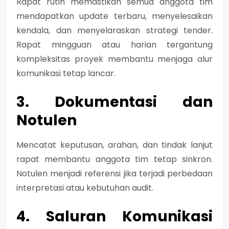
Rapat rutin memastikan semua anggota tim
mendapatkan update terbaru, menyelesaikan
kendala, dan menyelaraskan strategi tender.
Rapat mingguan atau harian
tergantung
kompleksitas proyek membantu menjaga alur
komunikasi tetap lancar.
3. Dokumentasi dan
Notulen
Mencatat keputusan, arahan, dan tindak lanjut
rapat membantu anggota tim tetap sinkron.
Notulen menjadi referensi jika terjadi perbedaan
interpretasi atau kebutuhan audit.
4. Saluran Komunikasi