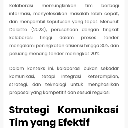
Kolaborasi memungkinkan tim berbagi
informasi, menyelesaikan masalah lebih cepat,
dan mengambil keputusan yang tepat. Menurut
Deloitte (2023)
, perusahaan dengan tingkat
kolaborasi tinggi dalam proses tender
mengalami peningkatan efisiensi hingga 30% dan
peluang menang tender meningkat 20%.
Dalam konteks ini, kolaborasi bukan sekadar
komunikasi, tetapi
integrasi keterampilan,
strategi, dan teknologi
untuk menghasilkan
proposal yang kompetitif dan sesuai regulasi.
Strategi Komunikasi
Tim yang Efektif