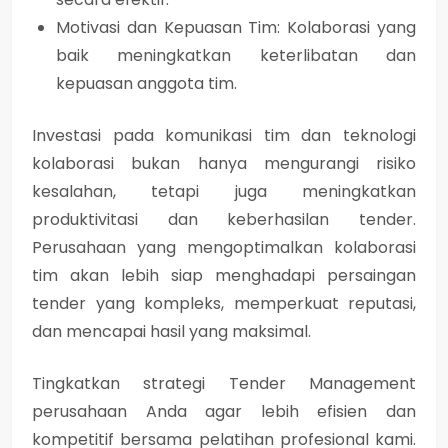
Motivasi dan Kepuasan Tim
: Kolaborasi yang
baik meningkatkan keterlibatan dan
kepuasan anggota tim.
Investasi pada komunikasi tim dan teknologi
kolaborasi bukan hanya mengurangi risiko
kesalahan, tetapi juga meningkatkan
produktivitasi dan keberhasilan tender
.
Perusahaan yang mengoptimalkan kolaborasi
tim akan lebih siap menghadapi persaingan
tender yang kompleks, memperkuat reputasi,
dan mencapai hasil yang maksimal.
Tingkatkan strategi Tender Management
perusahaan Anda agar lebih efisien dan
kompetitif bersama pelatihan profesional kami.