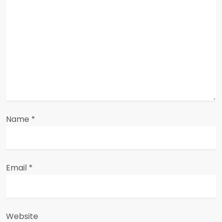
t
i
o
n
Name
*
Email
*
Website