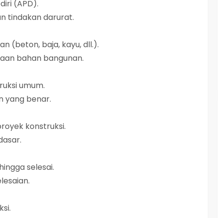
iri (APD).
 tindakan darurat.
n (beton, baja, kayu, dll.).
aan bahan bangunan.
ruksi umum.
 yang benar.
oyek konstruksi.
dasar.
hingga selesai.
lesaian.
si.