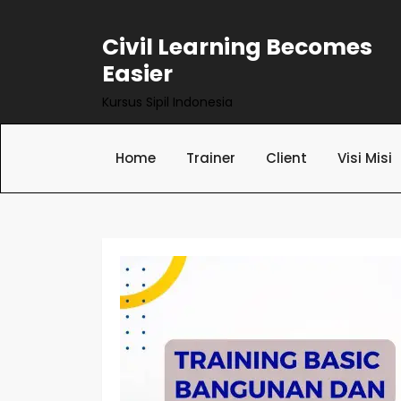
Skip
to
Civil Learning Becomes
content
Easier
Kursus Sipil Indonesia
Home
Trainer
Client
Visi Misi