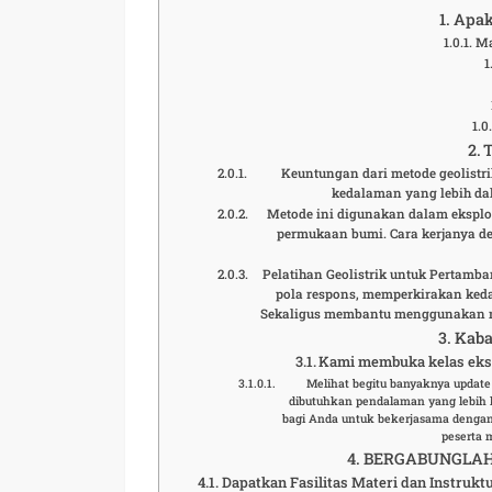
Apak
Ma
Keuntungan dari metode geolist
kedalaman yang lebih da
Metode ini digunakan dalam eksplo
permukaan bumi. Cara kerjanya d
Pelatihan Geolistrik untuk Pertam
pola respons, memperkirakan keda
Sekaligus membantu menggunakan me
Kaba
Kami membuka kelas eksl
Melihat begitu banyaknya updat
dibutuhkan pendalaman yang lebih 
bagi Anda untuk bekerjasama dengan
peserta 
BERGABUNGLAH 
Dapatkan Fasilitas Materi dan Instrukt