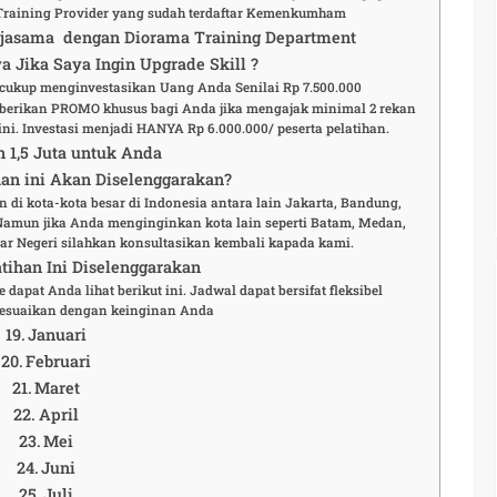
Training Provider yang sudah terdaftar Kemenkumham
rjasama dengan Diorama Training Department
a Jika Saya Ingin Upgrade Skill ?
a cukup menginvestasikan Uang Anda Senilai Rp 7.500.000
berikan PROMO khusus bagi Anda jika mengajak minimal 2 rekan
ni. Investasi menjadi HANYA Rp 6.000.000/ peserta pelatihan.
n 1,5 Juta untuk Anda
an ini Akan Diselenggarakan?
n di kota-kota besar di Indonesia antara lain Jakarta, Bandung,
 Namun jika Anda menginginkan kota lain seperti Batam, Medan,
r Negeri silahkan konsultasikan kembali kapada kami.
tihan Ini Diselenggarakan
 dapat Anda lihat berikut ini. Jadwal dapat bersifat fleksibel
esuaikan dengan keinginan Anda
Januari
Februari
Maret
April
Mei
Juni
Juli