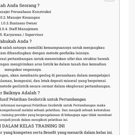
ah Anda Seorang ?
najer Perusahaan Konstruksi
Manajer Keuangan
Business Owner
Staff Manajemen
Karyawan / Supervisor
Tahukah Anda ?
rik salah satunya memiliki kemampuannya untuk menjangkau
lam dibandingkan dengan metode geofisika lainnya.
rasi pertambangan untuk menentukan sifat dan struktur bawah
engan mengirimkan arus listrik ke dalam tanah dan kemudian
mengukur responnya.
bangan, akan membantu geolog di perusahaan dalam mempelajari
laman, komposisi, dan letak deposit mineral yang berpotensi.
tode geolistrik secara cermat dalam eksplorasi pertambangan.
r Baiknya Adalah ?
usif Pelatihan Geolistrik untuk Pertambangan
e informasi mengenai Pelatihan Geolistrik untuk Pertambangan maka
komprehensif melalui sebuah pelatihan. Dan menjadi sebuah kebutuhan
 training provider yang berpengalaman di bidangnya agar tidak membuat
menjadi jenuh dalam mengikuti pelatihan ini.
DALAM KELAS TRAINING INI
ur yang kompeten serta Benefit yang menarik dalam kelas ini.