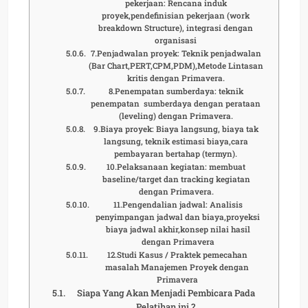
pekerjaan: Rencana induk
proyek,pendefinisian pekerjaan (work
breakdown Structure), integrasi dengan
organisasi
7.Penjadwalan proyek: Teknik penjadwalan
(Bar Chart,PERT,CPM,PDM),Metode Lintasan
kritis dengan Primavera.
8.Penempatan sumberdaya: teknik
penempatan sumberdaya dengan perataan
(leveling) dengan Primavera.
9.Biaya proyek: Biaya langsung, biaya tak
langsung, teknik estimasi biaya,cara
pembayaran bertahap (termyn).
10.Pelaksanaan kegiatan: membuat
baseline/target dan tracking kegiatan
dengan Primavera.
11.Pengendalian jadwal: Analisis
penyimpangan jadwal dan biaya,proyeksi
biaya jadwal akhir,konsep nilai hasil
dengan Primavera
12.Studi Kasus / Praktek pemecahan
masalah Manajemen Proyek dengan
Primavera
Siapa Yang Akan Menjadi Pembicara Pada
Pelatihan ini ?