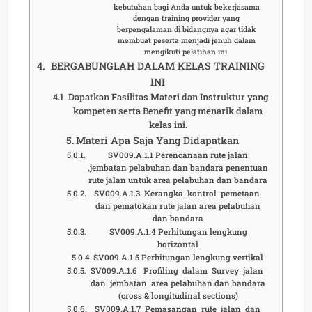
kebutuhan bagi Anda untuk bekerjasama
dengan training provider yang
berpengalaman di bidangnya agar tidak
membuat peserta menjadi jenuh dalam
mengikuti pelatihan ini.
BERGABUNGLAH DALAM KELAS TRAINING
INI
Dapatkan Fasilitas Materi dan Instruktur yang
kompeten serta Benefit yang menarik dalam
kelas ini.
Materi Apa Saja Yang Didapatkan
SV009.A.1.1 Perencanaan rute jalan
,jembatan pelabuhan dan bandara penentuan
rute jalan untuk area pelabuhan dan bandara
SV009.A.1.3 Kerangka kontrol pemetaan
dan pematokan rute jalan area pelabuhan
dan bandara
SV009.A.1.4 Perhitungan lengkung
horizontal
SV009.A.1.5 Perhitungan lengkung vertikal
SV009.A.1.6 Profiling dalam Survey jalan
dan jembatan area pelabuhan dan bandara
(cross & longitudinal sections)
SV009.A.1.7 Pemasangan rute jalan dan