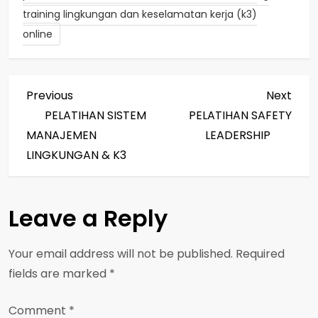
training lingkungan dan keselamatan kerja (k3)
online
P
Previous
Next
Previous
Next
Post
Post
PELATIHAN SISTEM
PELATIHAN SAFETY
o
MANAJEMEN
LEADERSHIP
s
LINGKUNGAN & K3
t
Leave a Reply
n
a
Your email address will not be published.
Required
fields are marked
*
v
Comment
*