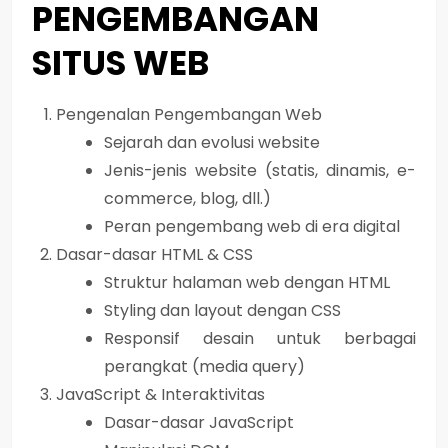
PENGEMBANGAN
SITUS WEB
Pengenalan Pengembangan Web
Sejarah dan evolusi website
Jenis-jenis website (statis, dinamis, e-
commerce, blog, dll.)
Peran pengembang web di era digital
Dasar-dasar HTML & CSS
Struktur halaman web dengan HTML
Styling dan layout dengan CSS
Responsif desain untuk berbagai
perangkat (media query)
JavaScript & Interaktivitas
Dasar-dasar JavaScript