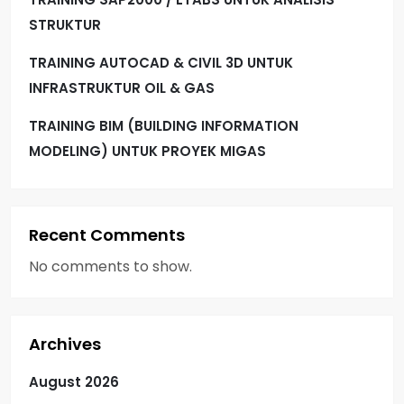
STRUKTUR
TRAINING AUTOCAD & CIVIL 3D UNTUK
INFRASTRUKTUR OIL & GAS
TRAINING BIM (BUILDING INFORMATION
MODELING) UNTUK PROYEK MIGAS
Recent Comments
No comments to show.
Archives
August 2026