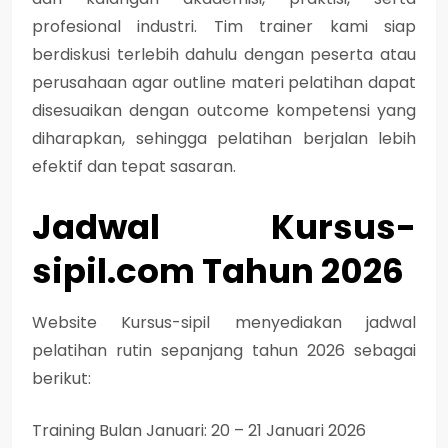
profesional industri. Tim trainer kami siap
berdiskusi terlebih dahulu dengan peserta atau
perusahaan agar outline materi pelatihan dapat
disesuaikan dengan outcome kompetensi yang
diharapkan, sehingga pelatihan berjalan lebih
efektif dan tepat sasaran.
Jadwal Kursus-
sipil.com Tahun 2026
Website Kursus-sipil menyediakan jadwal
pelatihan rutin sepanjang tahun 2026 sebagai
berikut:
Training Bulan Januari: 20 – 21 Januari 2026