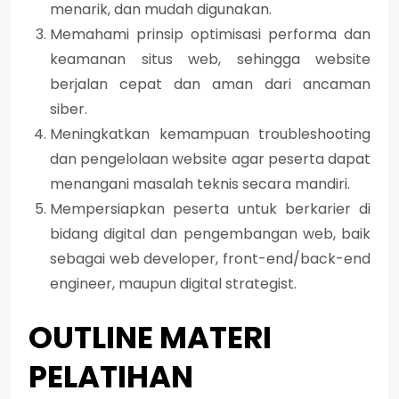
menarik, dan mudah digunakan.
Memahami prinsip optimisasi performa dan
keamanan situs web, sehingga website
berjalan cepat dan aman dari ancaman
siber.
Meningkatkan kemampuan troubleshooting
dan pengelolaan website agar peserta dapat
menangani masalah teknis secara mandiri.
Mempersiapkan peserta untuk berkarier di
bidang digital dan pengembangan web, baik
sebagai web developer, front-end/back-end
engineer, maupun digital strategist.
OUTLINE MATERI
PELATIHAN