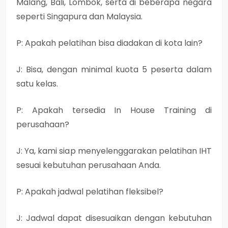
Malang, Bali, Lombok, serta di beberapa negara
seperti Singapura dan Malaysia.
P: Apakah pelatihan bisa diadakan di kota lain?
J: Bisa, dengan minimal kuota 5 peserta dalam
satu kelas.
P: Apakah tersedia In House Training di
perusahaan?
J: Ya, kami siap menyelenggarakan pelatihan IHT
sesuai kebutuhan perusahaan Anda.
P: Apakah jadwal pelatihan fleksibel?
J: Jadwal dapat disesuaikan dengan kebutuhan