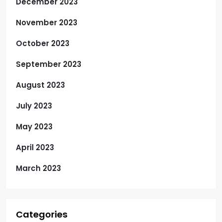
December 2023
November 2023
October 2023
September 2023
August 2023
July 2023
May 2023
April 2023
March 2023
Categories