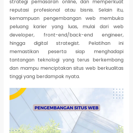
strategi pemasaran online, dan memperkuat
reputasi profesional atau bisnis. Selain itu,
kemampuan pengembangan web membuka
peluang karier yang luas, mulai dari web
developer, front-end/back-end engineer,
hingga digital strategist. Pelatihan ini
memastikan peserta siap menghadapi
tantangan teknologi yang terus berkembang
dan mampu menciptakan situs web berkualitas
tinggi yang berdampak nyata.