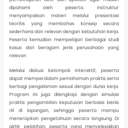
dipahami oleh peserta. Instruktur
menyampaikan materi melalui presentasi
teoritis yang membahas konsep secara
sederhana dan relevan dengan kebutuhan kerja.
Peserta kemudian mempelajari berbagai studi
kasus dari beragam jenis perusahaan yang
relevan
Melalui diskusi kelompok interaktif, peserta
dapat memperdalam pemahaman praktis serta
berbagi pengalaman sesuai dengan dunia kerja.
Program ini juga dilengkapi dengan simulasi
praktis pengambilan keputusan berbasis bisnis
riil di lapangan, sehingga peserta mampu
menerapkan pengetahuan secara langsung. Di
akhir pelatihan, peserta yang menyelesaikan