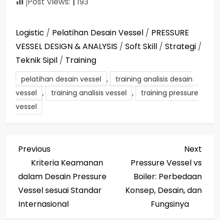
Post Views:
193
Logistic
/
Pelatihan Desain Vessel
/
PRESSURE
VESSEL DESIGN & ANALYSIS
/
Soft Skill
/
Strategi
/
Teknik Sipil
/
Training
,
pelatihan desain vessel
training analisis desain
,
,
vessel
training analisis vessel
training pressure
vessel
P
Previous
Next
Previous
Next
Post
Post
Kriteria Keamanan
Pressure Vessel vs
o
dalam Desain Pressure
Boiler: Perbedaan
s
Vessel sesuai Standar
Konsep, Desain, dan
Internasional
Fungsinya
t