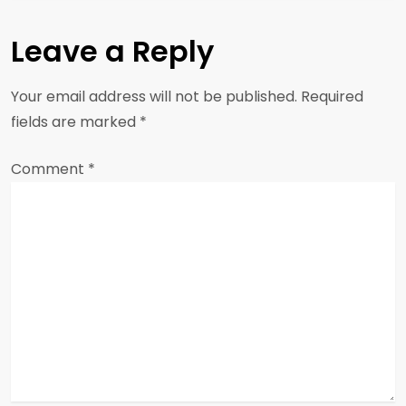
n
Leave a Reply
a
Your email address will not be published.
Required
v
fields are marked
*
i
Comment
*
g
a
t
i
o
n