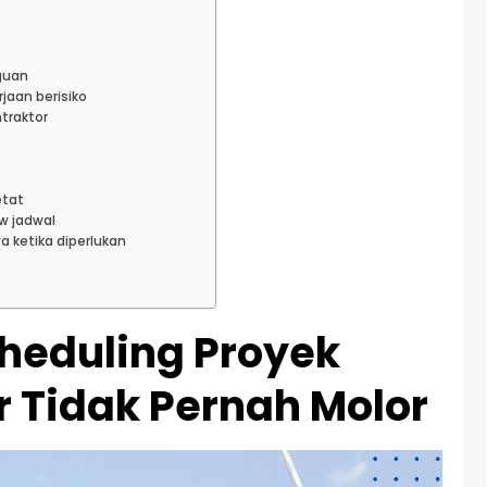
guan
jaan berisiko
traktor
f
etat
w jadwal
a ketika diperlukan
heduling Proyek
r Tidak Pernah Molor