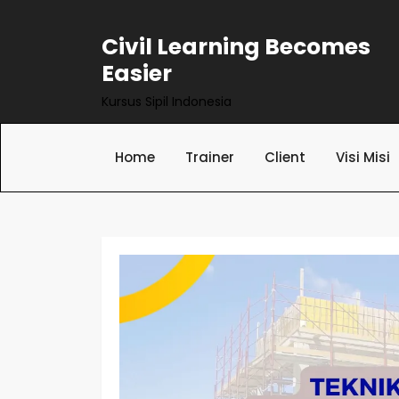
Skip
to
Civil Learning Becomes
content
Easier
Kursus Sipil Indonesia
Home
Trainer
Client
Visi Misi