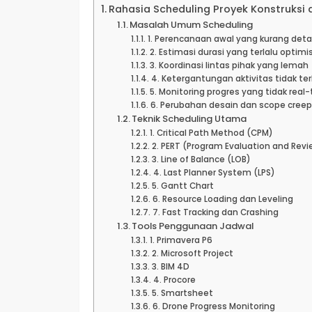
Rahasia Scheduling Proyek Konstruksi 
Masalah Umum Scheduling
1. Perencanaan awal yang kurang detai
2. Estimasi durasi yang terlalu optimis
3. Koordinasi lintas pihak yang lemah
4. Ketergantungan aktivitas tidak ter
5. Monitoring progres yang tidak real
6. Perubahan desain dan scope creep
Teknik Scheduling Utama
1. Critical Path Method (CPM)
2. PERT (Program Evaluation and Rev
3. Line of Balance (LOB)
4. Last Planner System (LPS)
5. Gantt Chart
6. Resource Loading dan Leveling
7. Fast Tracking dan Crashing
Tools Penggunaan Jadwal
1. Primavera P6
2. Microsoft Project
3. BIM 4D
4. Procore
5. Smartsheet
6. Drone Progress Monitoring