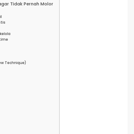
agar Tidak Pernah Molor
l
tis
kelola
-time
iew Technique)