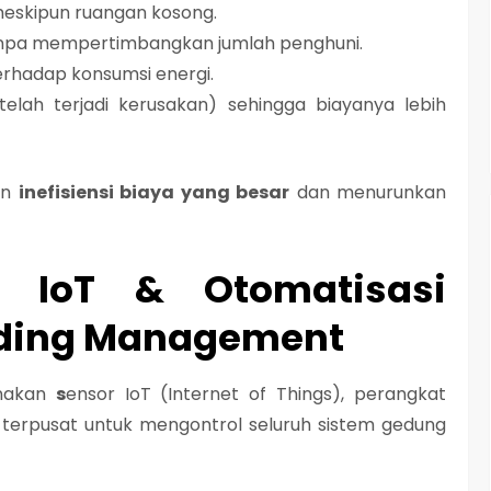
eskipun ruangan kosong.
anpa mempertimbangkan jumlah penghuni.
rhadap konsumsi energi.
telah terjadi kerusakan) sehingga biayanya lebih
an
inefisiensi biaya yang besar
dan menurunkan
ui IoT & Otomatisasi
lding Management
unakan
s
ensor IoT (Internet of Things)
, perangkat
terpusat
untuk mengontrol seluruh sistem gedung