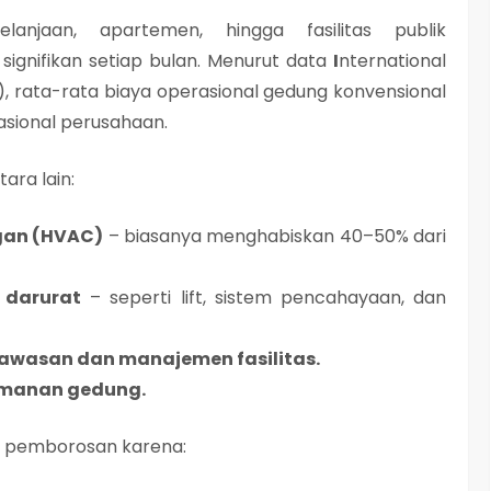
anjaan, apartemen, hingga fasilitas publik
ignifikan setiap bulan. Menurut data
I
nternational
)
, rata-rata
biaya operasional gedung konvensional
asional perusahaan
.
ara lain:
ngan (HVAC)
– biasanya menghabiskan 40–50% dari
 darurat
– seperti lift, sistem pencahayaan, dan
awasan dan manajemen fasilitas.
eamanan gedung.
i pemborosan karena: