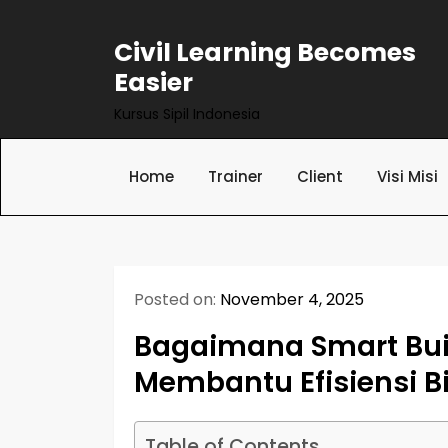
Skip
to
Civil Learning Becomes
content
Easier
Kursus Sipil Indonesia
Home
Trainer
Client
Visi Misi
Posted on:
November 4, 2025
Bagaimana Smart Bu
Membantu Efisiensi 
Table of Contents