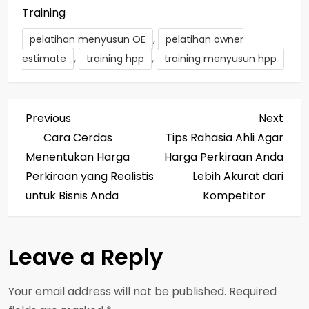
Training
,
pelatihan menyusun OE
pelatihan owner
,
,
estimate
training hpp
training menyusun hpp
P
Previous
Next
Previous
Next
Post
Post
Cara Cerdas
Tips Rahasia Ahli Agar
o
Menentukan Harga
Harga Perkiraan Anda
s
Perkiraan yang Realistis
Lebih Akurat dari
untuk Bisnis Anda
Kompetitor
t
n
Leave a Reply
a
Your email address will not be published.
Required
v