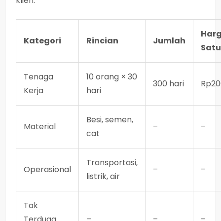
klien:
Har
Kategori
Rincian
Jumlah
Sat
Tenaga
10 orang × 30
300 hari
Rp20
Kerja
hari
Besi, semen,
Material
–
–
cat
Transportasi,
Operasional
–
–
listrik, air
Tak
Terduga
–
–
–